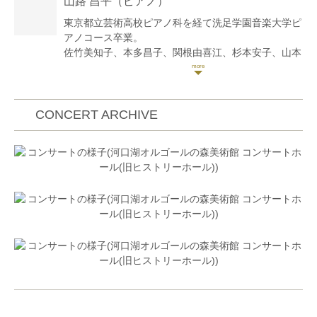
山路 昌平
（ピアノ）
出演。
国内外多数の演奏家、団体と共演している。
東京都立芸術高校ピアノ科を経て洗足学園音楽大学ピ
ソロリサイタルを東京、神奈川で開催。いせはらフィ
アノコース卒業。
ルハーモニーオーケストラとコンチェルトを共演。
佐竹美知子、本多昌子、関根由喜江、杉本安子、山本
これまでにヴァイオリンを小田幸子、石井志都子、小
光世の各氏に師事。
林健次、パオロ・フランチェスキーニ、ヴォルフガン
日本ピアノ教育連盟主催第22,23回ピアノオーディシ
グ・ベッチャー、タンゴ音楽をパブロ・シーグレルの
ョン奨励賞。
各師に師事。
社団法人日本ピアノ調律師協会第11回新人演奏会にて
CONCERT ARCHIVE
現在はソロや室内楽、オーケストラ等の演奏活動の
東京文化会館小ホールで演奏。
他、企業での演奏企画、学校や施設でのアウトリー
現在ピアノ教室「ソナーレの会」で指導。横浜こども
チ、ミュージックステーション等のTV出演、アーテ
専門学校非常勤講師。
ィストサポートやレコーディング、ホテルでのディナ
ブログコンサート予定
ーショーを担う等、その活動は多岐に渡る。
https://ameblo.jp/9314yamajisyouhei/
クラシックyoutubeチャンネル「さんチャンネル」
2020年開設。
https://youtube.com/channel/UCoXjgbI1DbI1TXfo08UgLt