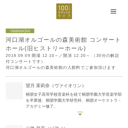
河口湖オルゴールの森美術館 コンサート
ホール(旧ヒストリーホール)
2018.09.09
開場 12:10～／開演 12:20～
（30分の解説
付コンサートです）
河口湖オルゴールの森美術館の入館料でご参加頂けます
望月 茉莉奈
（ヴァイオリン）
桐朋女子高等学校音楽科を経て桐朋学園大学音楽学部
を卒業後、桐朋学園大学研究科、桐朋オーケストラ・
アカデミー修了。
日本クラシック音楽コンクール好演賞受賞。横浜国際
音楽コンクールファイナリスト。
ラ・フォル・ジュルネ音楽祭、秦野市新人演奏会等に