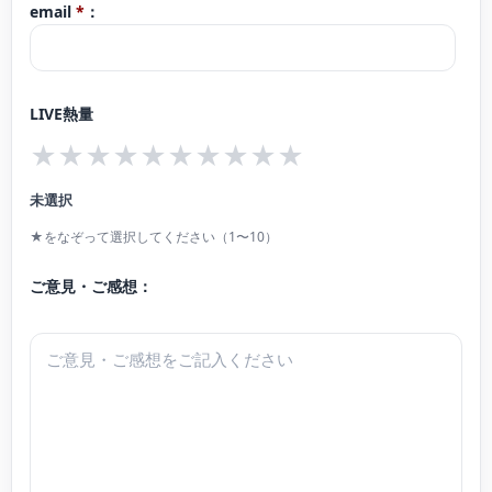
email
*
：
LIVE熱量
★
★
★
★
★
★
★
★
★
★
未選択
★をなぞって選択してください（1〜10）
ご意見・ご感想：