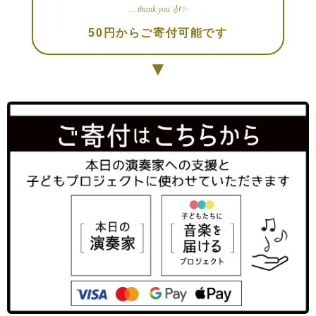
... thank you 🎻✨
50円からご寄付可能です
▼