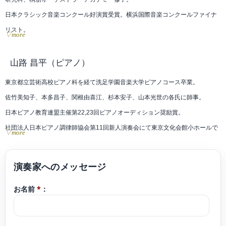
日本クラシック音楽コンクール好演賞受賞。横浜国際音楽コンクールファイナ
リスト。
▽more
ラ・フォル・ジュルネ音楽祭、秦野市新人演奏会等に出演。
国内外多数の演奏家、団体と共演している。
山路 昌平
（ピアノ）
ソロリサイタルを東京、神奈川で開催。いせはらフィルハーモニーオーケスト
東京都立芸術高校ピアノ科を経て洗足学園音楽大学ピアノコース卒業。
ラとコンチェルトを共演。
佐竹美知子、本多昌子、関根由喜江、杉本安子、山本光世の各氏に師事。
これまでにヴァイオリンを小田幸子、石井志都子、小林健次、パオロ・フラン
日本ピアノ教育連盟主催第22,23回ピアノオーディション奨励賞。
チェスキーニ、ヴォルフガング・ベッチャー、タンゴ音楽をパブロ・シーグレ
社団法人日本ピアノ調律師協会第11回新人演奏会にて東京文化会館小ホールで
▽more
ルの各師に師事。
演奏。
現在はソロや室内楽、オーケストラ等の演奏活動の他、企業での演奏企画、学
現在ピアノ教室「ソナーレの会」で指導。横浜こども専門学校非常勤講師。
校や施設でのアウトリーチ、ミュージックステーション等のTV出演、アーティ
ブログコンサート予定 https://ameblo.jp/9314yamajisyouhei/
ストサポートやレコーディング、ホテルでのディナーショーを担う等、その活
お名前
*
：
クラシックyoutubeチャンネル「さんチャンネル」2020年開設。
動は多岐に渡る。
https://youtube.com/channel/UCoXjgbI1DbI1TXfo08UgLtg