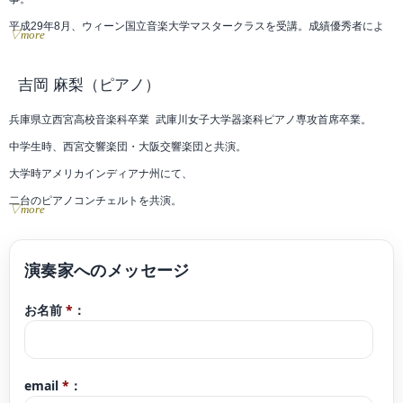
平成29年8月、ウィーン国立音楽大学マスタークラスを受講。成績優秀者によ
▽more
るコンクールに入選しコンサートに出演。第19回大阪国際コンクール室内楽部
門入選。豊橋カンマームジークアカデミー2026に参加。
吉岡 麻梨
（ピアノ）
現在、在阪オーケストラへの客演やブライダル、レコーディング、ライブサポ
兵庫県立西宮高校音楽科卒業 武庫川女子大学器楽科ピアノ専攻首席卒業。
ート演奏など幅広く活動する。また、「もっと身近に音楽を」を目指し、自主
中学生時、西宮交響楽団・大阪交響楽団と共演。
企画公演や子ども向けコンサートの開催に力を注いでいる。オプス音楽教室講
大学時アメリカインディアナ州にて、
師。
二台のピアノコンチェルトを共演。
▽more
讀賣新人演奏会 兵庫県新人演奏会 関西新人演奏会 武庫川女子大学新人演奏会
出演。
25歳演奏活動を開始。
お名前
*
：
緊急事態宣言後1年間、Instagramにて毎日一本の動画コンサートを配信 する。
100万人のクラシックライブ関西エリアスタッフ&ピアニスト(〜2023年)
現在地元での子どもが自分の足でこれるコンサートを企画。「好きな人と好き
email
*
：
な音楽をする」プロジェクト代表。シリーズ化しているものに、「じもとでお