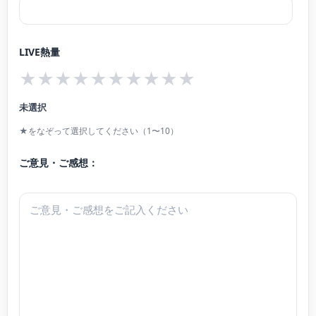
んがくかい」「そうだ!茶吉庵(米蔵でのコンサート)へおいでよ!〜君もきょうか
らアーティスト」がある。
LIVE熱量
演奏指導グレード4級。
★
★
★
★
★
★
★
★
★
★
故井上直幸、志水英子、篰幾世子、ボリス・ベクテレフ、林敦子に師事。
2024年横山美里室内楽セミナー受講 第一24回上田晴子ピアノスクールマスタ
未選択
ークラス受講。
★をなぞって選択してください（1〜10）
ご意見・ご感想：