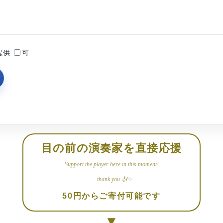
提供
可
目の前の演奏家を直接応援
Support the player here in this moment!
... thank you 🎻✨
50円からご寄付可能です