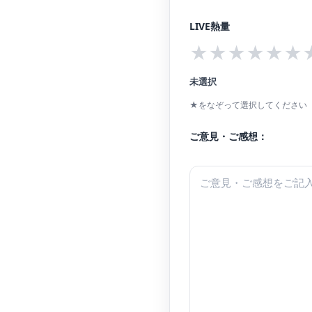
LIVE熱量
★
★
★
★
★
★
未選択
★をなぞって選択してください（
ご意見・ご感想：