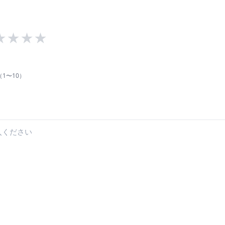
★
★
★
★
1〜10）