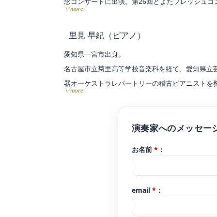
念コンサートに出演。第26回とよたフレッシュコ
▽more
2021年名古屋市内のホールとの共同プロジェク
会晩餐会、豊田市制記念式典などで演奏。テレビ
里見 早紀
（ピアノ）
これまでにヴァイオリンを鳥居愛子、平田文、植
愛知県一宮市出身。
令和6年度、豊田市文化振興財団より豊田文化新人
名古屋市立菊里高等学校音楽科を経て、愛知県立
りON music project パートナーシップ
器オーケストラレパートリーの稽古ピアニストを
▽more
第31回日本ピアノ教育連盟ピアノオーディション
ール全国大会第5位。他受賞。
ON music project主催リレーコンサート
現在 東海地方を中心にソロ、デュオ、室内楽な
お名前
*
：
ェ、商業施設などでも積極的に演奏をお届けして
また小学校にて音楽専科、音楽教室にてピアノ講
一宮市市民会館等アーティスト・イン・レジデンス
email
*
：
FMいちのみやラジオパーソナリティー。