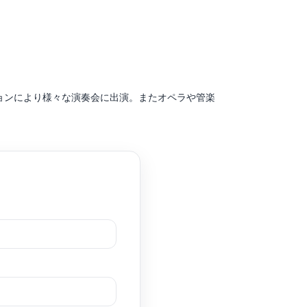
を開催。愛知県名誉県民顕彰式、愛知県赤十字有功
担当。
育英財団より表彰、助成を受ける。 2022年よ
ョンにより様々な演奏会に出演。またオペラや管楽
アノコンクール第2位。第16回ベーテン音楽コンク
歩むコンサート」にてソロリサイタルを開催。
介護施設、こども食堂、子育てセンター、カフ