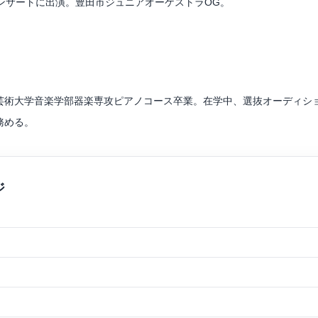
ンサートに出演。豊田市ジュニアオーケストラOG。
トによりコンサートコーディネーターを務め「音楽のそばにあるもの」
愛知SPドラマ「忘れっぽいハムレット」本編音楽のヴァイオリン演奏を
村太郎、フェデリコ・アゴスティーニに師事。
賞を受賞。 同年、豊田市文化振興財団の推薦により公益財団法人とよしん
芸術大学音楽学部器楽専攻ピアノコース卒業。在学中、選抜オーディシ
アーティスト。現在、東海地方を中心に演奏活動を活発に行う。
務める。
全国大会優秀賞(最高位)、及び全国優秀者演奏会に出演。第30回江南ピ
Vol.118「燈-ともしび-」、ドキュメンタリー里見早紀「音に想いをのせて
ど幅広く演奏活動を行っている。幼稚園や保育園、学校、特別支援学校、
いる。
師として後進の指導にもあたる。
 登録アーティスト。