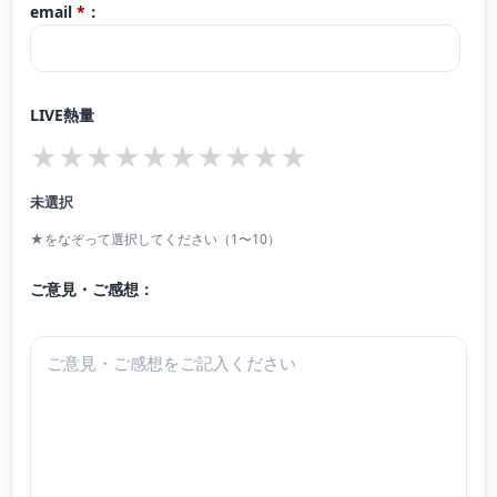
にソロ、室内楽、オーケストラの客演等の演奏活動を行う。
email
*
：
活動を行っている。
山田弦楽四重奏団、Trio Enchantメンバー。春日井市若手音楽家支援事業第3期
これまでに、声楽を筧真美子、ビルギッタ・ノルドファルク、マルチェッラ・
登録アーティスト。録音専門オーケストラgaQdanに所属。
レアーレ各氏に、ピアノを富田真砂子、上野栄美子、安田和恵、小林功各氏に
LIVE熱量
師事。
★
★
★
★
★
★
★
★
★
★
更に音楽活動だけではなく、桂由美ブライダルショーなどのショーモデルとし
未選択
ての活動実績有り。ミスブライダルモデル全国大会に選抜。ベストスタイル賞
★をなぞって選択してください（1〜10）
などを受賞。
ご意見・ご感想：