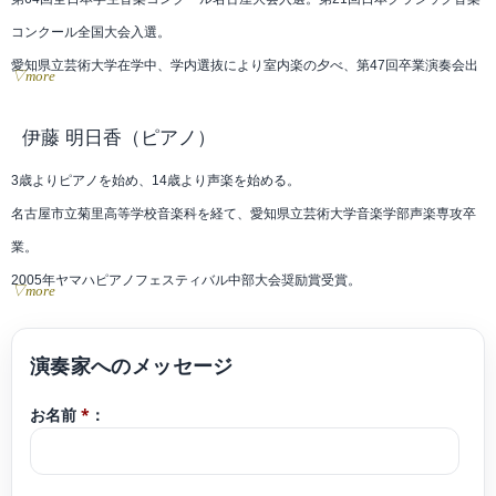
コンクール全国大会入選。
愛知県立芸術大学在学中、学内選抜により室内楽の夕べ、第47回卒業演奏会出
▽more
演。
2015年Phoenix OSAQAにてジャパン・ストリングス・クァルテットのマスタ
伊藤 明日香
（ピアノ）
ークラスを受講。
3歳よりピアノを始め、14歳より声楽を始める。
第3回宗次ホール弦楽四重奏コンクールにて、原田禎夫、ヴァーツラフ・レメシ
名古屋市立菊里高等学校音楽科を経て、愛知県立芸術大学音楽学部声楽専攻卒
ュ、百武由紀の各氏のマスタークラスを受講。
業。
2017年ウクライナ政府の招聘により独立25周年記念国際文化交流事業で3都市
2005年ヤマハピアノフェスティバル中部大会奨励賞受賞。
▽more
で演奏。
第15回グレンツェンピアノコンクール関西中部大会優秀賞受賞。ヤマハ指導グ
2019年Opera Classica Europaにオーケストラメンバーとして参加し渡独。
レード3級取得。
これまでにヴァイオリンを長友野慈呼、福本泰之、林茂子、D.ノーラン、辻井
現在はボイストレーナーとして活動する他、レストランやラウンジ、ブライダ
淳の各氏に師事。室内楽を福本泰之、百武由紀、桐山健志、花崎薫、久保田巧
お名前
*
：
ルシーンやパーティー演奏などの活動も多岐に渡り行なっている。
の各氏に師事。
また過去の経験を生かし、弾き語りとしてクラシック部門だけでなく様々なジ
室内楽やオーケストラではヴィオラ奏者としても活動。現在は東海地方を中心
ャンルでも演奏を行なうだけでなく、クラシック伴奏を務めるなど多才に演奏