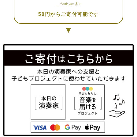
... thank you 🎻✨
50円からご寄付可能です
▼