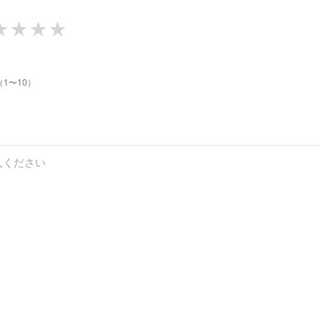
★
★
★
★
1〜10）