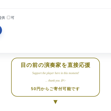
提供
可
目の前の演奏家を直接応援
Support the player here in this moment!
... thank you 🎻✨
50円からご寄付可能です
▼