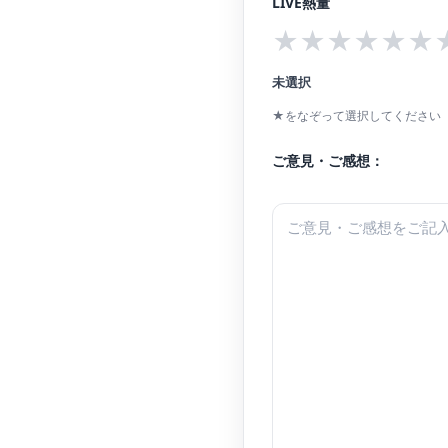
LIVE熱量
★
★
★
★
★
★
未選択
★をなぞって選択してください（
ご意見・ご感想：