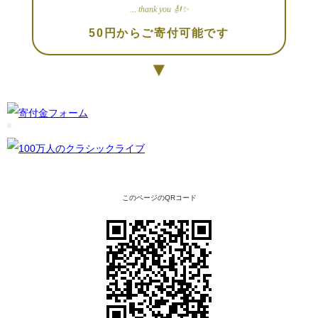
... thank you 🎻✨
50円からご寄付可能です
▼
このページのQRコード