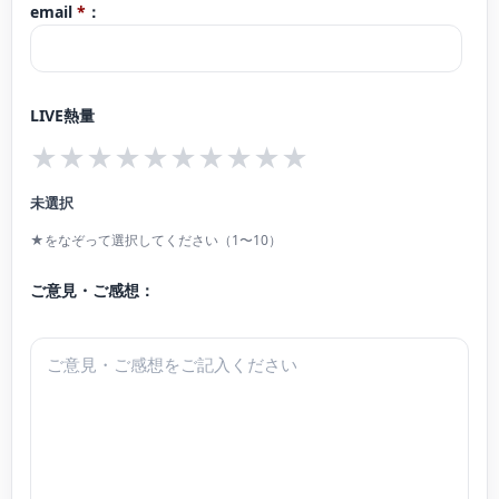
川村なつみ公式ウェブサイトはこちら↓
email
*
：
活動を行っている。
https://evlove723.wixsite.com/natsumi-kawamura
これまでに、声楽を筧真美子、ビルギッタ・ノルドファルク、マルチェッラ・
レアーレ各氏に、ピアノを富田真砂子、上野栄美子、安田和恵、小林功各氏に
LIVE熱量
師事。
★
★
★
★
★
★
★
★
★
★
更に音楽活動だけではなく、桂由美ブライダルショーなどのショーモデルとし
未選択
ての活動実績有り。ミスブライダルモデル全国大会に選抜。ベストスタイル賞
★をなぞって選択してください（1〜10）
などを受賞。
ご意見・ご感想：