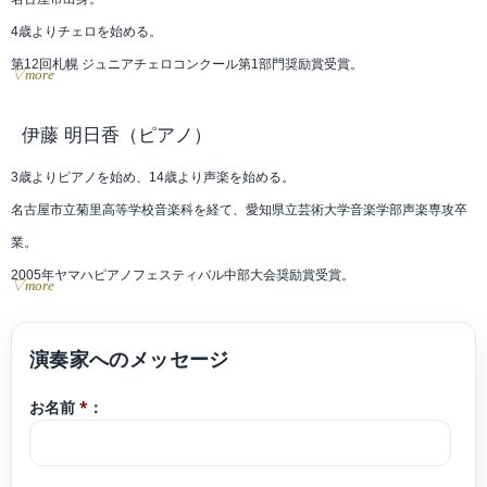
4歳よりチェロを始める。
第12回札幌 ジュニアチェロコンクール第1部門奨励賞受賞。
▽more
第3回大阪国際音楽コンクールインファント部門銅賞受賞。
第6回泉の森ジュニアチェロコンクール銀賞受賞。
伊藤 明日香
（ピアノ）
第6回徳島音楽コンクール金賞受賞。
3歳よりピアノを始め、14歳より声楽を始める。
山田貞夫音楽財団奨学生。
名古屋市立菊里高等学校音楽科を経て、愛知県立芸術大学音楽学部声楽専攻卒
東本願寺奨学生。
業。
これまでに、林良一、星野順一、天野武子、林俊昭、花崎薫の各氏に師事。
2005年ヤマハピアノフェスティバル中部大会奨励賞受賞。
▽more
現在は、東海地方を中心に全国でコンサートに出演、イベント演奏を行う他、
第15回グレンツェンピアノコンクール関西中部大会優秀賞受賞。ヤマハ指導グ
後進の指導にも力を入れている。
レード3級取得。
演奏ジャンルはクラシック、タンゴ、ポップスなど幅広い。
現在はボイストレーナーとして活動する他、レストランやラウンジ、ブライダ
関ジャニ∞と共演。
お名前
*
：
ルシーンやパーティー演奏などの活動も多岐に渡り行なっている。
でゅおなつみ、トリオミラ、なつカルテット、DELATANGOの各メンバー。
また過去の経験を生かし、弾き語りとしてクラシック部門だけでなく様々なジ
バッハ作曲無伴奏チェロ組曲の全曲をCDリリース。
ャンルでも演奏を行なうだけでなく、クラシック伴奏を務めるなど多才に演奏