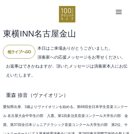
東横INN名古屋金山
本日はご来場ありがとうございました。
他ライブへGO
演奏家への応援メッセージをお寄せください。
お返事はできかねますが、頂いたメッセージは演奏家本人にお伝
えいたします。
重森 捺音
（ヴァイオリン）
愛知県出身、3歳よりヴァイオリンを始める。第68回全日本学生音楽コンクー
ル 名古屋大会中学生の部 入選。第1回多治見音楽コンクール大学生の部 金
賞。第37回全日本ジュニアクラシック音楽コンクール大学生の部 第2位、サ
ントリーホールにて入賞者披露演奏会に出演。第78回東京国際芸術協会新人演