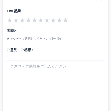
好評を得ている。YouTube【心を整えるピアノ】おとだま りなを毎日更新中。
LIVE熱量
★
★
★
★
★
★
★
★
★
★
未選択
★をなぞって選択してください（1〜10）
ご意見・ご感想：