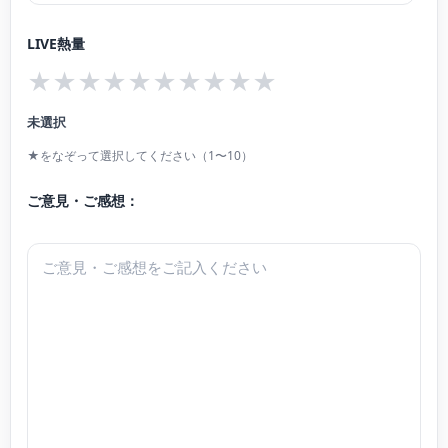
LIVE熱量
★
★
★
★
★
★
★
★
★
★
未選択
★をなぞって選択してください（1〜10）
ご意見・ご感想：