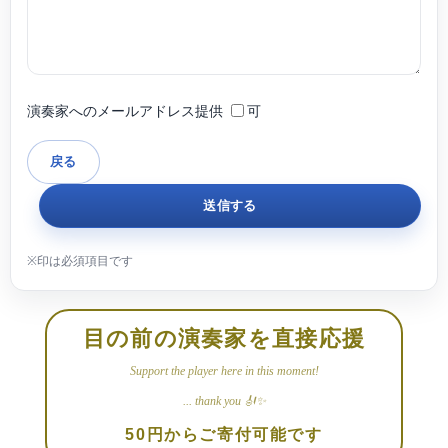
演奏家へのメールアドレス提供
可
目の前の演奏家を直接応援
Support the player here in this moment!
... thank you 🎻✨
50円からご寄付可能です