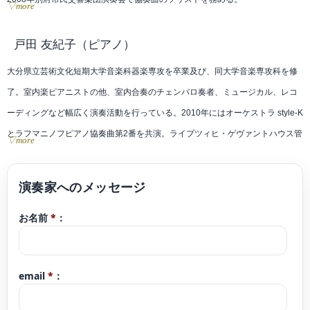
▽more
2009、2011年バッハストリングアンサンブルのメンバーとして英国公演に参
加。
戸田 友紀子
（ピアノ）
九州各地でソロ、室内楽、オーケストラ、レコーディングなど幅広く演奏活動
大分県立芸術文化短期大学音楽科器楽専攻を卒業及び、同大学音楽専攻科を修
を行っている。
了。室内楽ピアニストの他、室内合奏のチェンバロ奏者、ミュージカル、レコ
第5回九州音楽コンクールにて金賞および最優秀賞を受賞。
ーディングなど幅広く演奏活動を行っている。2010年にはオーケストラ style-K
第13回おぢか国際音楽祭にてマスタークラスの講師を務める
とラフマニノフピアノ協奏曲第2番を共演。ライプツィヒ・ゲヴァントハウス管
▽more
これまでにチェロを清水潔子、飯塚雅史、渡辺紘二郎、市博成の各氏に師事。
弦楽団首席チェリストのユルンヤーコブ・ティム氏、世界的オーボエ奏者モー
室内楽を良永季美枝氏に師事。
リス・ブルグ氏の室内楽マスタークラスに参加。宮崎県独唱独奏コンクール金
ゼーレトリオ、AURUM celloqualtet、
賞、宮崎音楽コンクール最優秀賞受賞。ピアノを寺田洋子、中鍋美智子、小川
Duo Fugaのチェリスト
お名前
*
：
詠子、斎藤美代子、釈迦郡誠の各氏に、室内楽を良永季美枝氏に師事。現在
音楽教室Tutti、熊本大谷楽器、大谷楽器春日センター
Duo Fuga、女声合唱アマービレピアニストの他、絵本と音楽の子ども向けコン
ミュージックステーション福岡チェロ講師。
サートをプロデュースしている。
大分県立芸術文化短期大学非常勤講師。
email
*
：
iichikoグランシアタジュニアオーケストラ講師