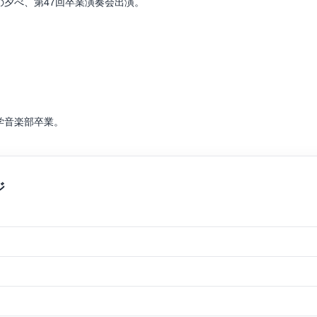
夕べ、第47回卒業演奏会出演。
トリングス・クァルテットのマスタークラスを受講。
田禎夫、ヴァーツラフ・レメシュ、百武由紀の各氏のマスタークラスを
記念国際文化交流事業で3都市で演奏。
ストラメンバーとして参加し渡独。
、林茂子、D.ノーラン、辻井淳の各氏に師事。室内楽を福本泰之、百武
学音楽部卒業。
活動。現在は東海地方を中心にソロ、室内楽、オーケストラの客演等の
ッジに在籍し、ディプロマを取得。
。春日井市若手音楽家支援事業第3期登録アーティスト。録音専門オーケストラg
コンサートを行う。
した後、ベトナムのサンシンフォニーオーケストラのバイオリンニスト
ット陽で2nd violin を務める。
ジズリン、モーリス・ハッソン、藤川真弓各氏に師事。室内楽を原田幸