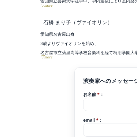
愛知県立芸術大学在学中、学内選抜により室内楽の
▽more
2015年Phoenix OSAQAにてジャパン・ス
第3回宗次ホール弦楽四重奏コンクールにて、原
石橋 まり子
（ヴァイオリン）
2017年ウクライナ政府の招聘により独立25周年
愛知県名古屋出身
2019年Opera Classica Europaにオーケ
3歳よりヴァイオリンを始め、
これまでにヴァイオリンを長友野慈呼、福本泰之
名古屋市立菊里高等学校音楽科を経て桐朋学園大
室内楽やオーケストラではヴィオラ奏者としても
▽more
イギリス、ロンドンに渡りトリニティー音楽カレ
山田弦楽四重奏団、Trio Enchantメンバー
また数々の学内コンサートや教会でのリサイタル
ファイナルリサイタルで高い評価を得て首席で卒業
や数々のオーケストラのエキストラで活躍中。またカルテ
お名前
*
：
これまでに、ソロを森下陽子、木野雅之、ユリ・
email
*
：