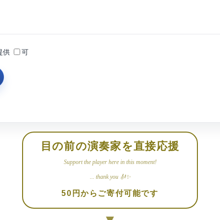
提供
可
目の前の演奏家を直接応援
Support the player here in this moment!
... thank you 🎻✨
50円からご寄付可能です