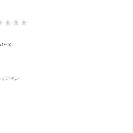
★
★
★
★
1〜10）