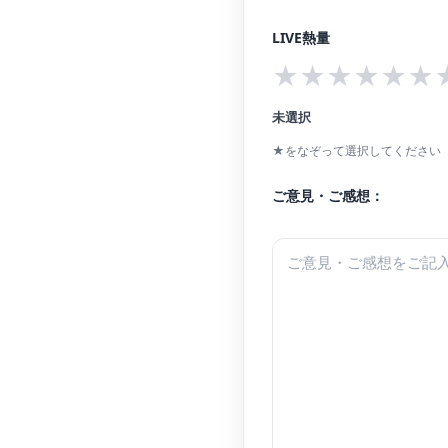
LIVE熱量
★
★
★
★
★
★
未選択
★をなぞって選択してください（
ご意見・ご感想：