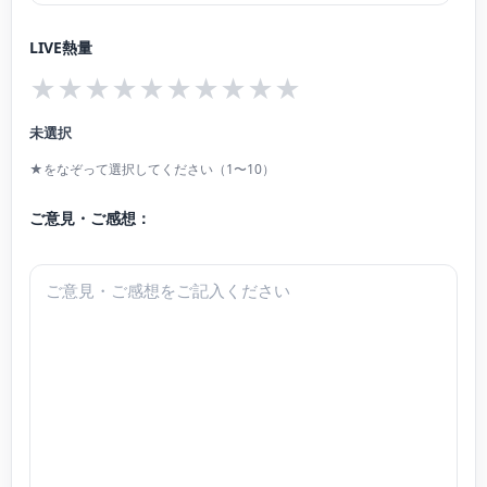
家との共演を重ねる。Piano Duo Stella(連弾・2台ピアノ)、Trio Iris(ピアノ三重
LIVE熱量
奏)各メンバー。
★
★
★
★
★
★
★
★
★
★
2020年リサイタルを開催。2021年日本演奏連盟文化庁主催で大阪・住友生命い
ずみホールにて、Trio Irisリサイタルを開催。
未選択
また、後進の指導も行っている。
★をなぞって選択してください（1〜10）
オフィシャルブログ:https://ameblo.jp/maaai819/
ご意見・ご感想：