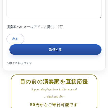
演奏家へのメールアドレス提供
可
目の前の演奏家を直接応援
Support the player here in this moment!
... thank you 🎻✨
50円からご寄付可能です