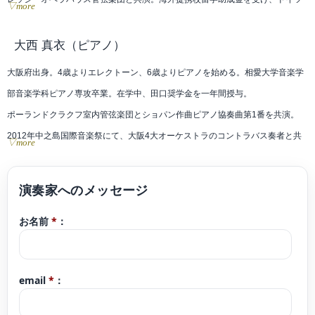
▽more
国立フォルクヴァング芸術大学にて半年間研鑽を積む。
第43回霧島国際音楽祭にてフランク=ミヒャエル・エルベン氏(ライプツィヒ・
大西 真衣
（ピアノ）
ゲヴァントハウス管弦楽団第1コンサートマスター)のマスタークラスを修了。
大阪府出身。4歳よりエレクトーン、6歳よりピアノを始める。相愛大学音楽学
2023年ヴォルフガング・ザワリッシュ・ミュージックアカデミー(ドイツ)の室
部音楽学科ピアノ専攻卒業。在学中、田口奨学金を一年間授与。
内楽マスタークラスを修了。
ポーランドクラクフ室内管弦楽団とショパン作曲ピアノ協奏曲第1番を共演。
第31回日本クラシック音楽コンクール室内楽部門全国大会最高位。第20回“万里
2012年中之島国際音楽祭にて、大阪4大オーケストラのコントラバス奏者と共
▽more
の長城杯”国際音楽コンクール第1位及び審査員特別賞。第14回バッハホール音
演。
楽コンクール金賞など多数受賞。
ショパン国際ピアノコンクール in Asia、KOBE国際音楽コンクール、大阪国際
兵庫芸術文化センター管弦楽団2022-23シーズンレジデント・プレイヤー、
音楽コンクール等さまざまなコンクールで入賞。第16回長江杯国際音楽コンク
2023-24シーズンアソシエイト・プレイヤー。
お名前
*
：
ール 優秀伴奏者賞受賞。
現在はソロをはじめ室内楽の活動やオーケストラの客演も積極的に行ってい
B.カバラ、K.ギェルジョド、練木繁夫、上田晴子の各氏によるマスタークラス
る。
受講。これまで坂本諭加子、福井亜貴子、故柴田翠、故長谷川美穂子の各氏に
email
*
：
師事。
ソロや伴奏での演奏活動の他、近年、室内楽に積極的に取り組み、多くの音楽