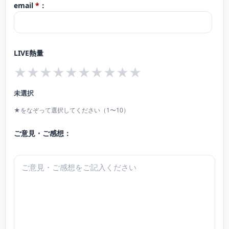
email
*
：
これまでに、パリ国際音楽コンクール満場一致第1位、第19回長江杯国際音楽
コンクール第1位／理事長賞、第2回ウィーン国際クラシカルピアノコンクール
LIVE熱量
第2位、第21回／第24回ちば音楽コンクール最高位（千葉日報社）をはじめ、
★
★
★
★
★
★
★
★
★
★
優勝／入賞多数。
室内楽においては、第25回ブルクハルト国際音楽コンクール室内楽部門第1
未選択
位。
★をなぞって選択してください（1〜10）
IMAS ソリストのための国際音楽アカデミー（ドイツ）、サマーアカデミーin
ご意見・ご感想：
ウェルツェン（同）、EMIV ヨーロピアンミュージックインスティテュートウィ
ーン（オーストリア）、ラ・フォルジュルネ・オ・ジャポン（日本）マスター
クラスをはじめ、国内外のマスタークラスや音楽祭へも推薦を受け、各地の演
奏会に出演。
第23回千葉市芸術文化新人賞受賞。