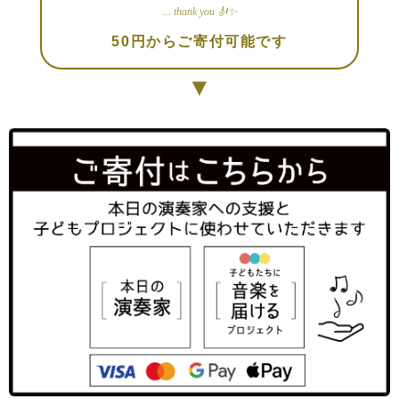
... thank you 🎻✨
50円からご寄付可能です
▼