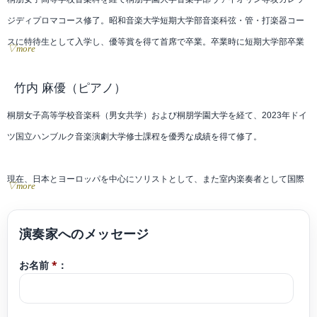
ジディプロマコース修了。昭和音楽大学短期大学部音楽科弦・管・打楽器コー
スに特待生として入学し、優等賞を得て首席で卒業。卒業時に短期大学部卒業
▽more
生総代を務める。
第12回ベーテン音楽コンクール全国大会 弦楽器部門 大学・院生Aの部 第1位。
竹内 麻優
（ピアノ）
第20回日本演奏家コンクール弦楽器部門一般Aの部 入賞。コンセール・ヴィヴ
桐朋女子高等学校音楽科（男女共学）および桐朋学園大学を経て、2023年ドイ
ァン第46回新人オーディション優秀賞受賞。ほか多数受賞。
ツ国立ハンブルク音楽演劇大学修士課程を優秀な成績を得て修了。
昭和音楽大学学内において、第9回アンサンブルコンクールにて最優秀賞を受
賞。令和2年度第1回推薦演奏会、成績上位者による卒業演奏会に出演。
現在、日本とヨーロッパを中心にソリストとして、また室内楽奏者として国際
▽more
これまでにヴァイオリンを、佐藤明美、辰巳明子、恵藤久美子、Gerard Poulet
的な演奏活動を行うピアニスト。
の各氏に師事。澤和樹、堀正文、松田拓之、木野雅之、Oleh Krysa、Habib
近年は日本各地のほか、ミュンヘン（ドイツ）、ハンブルク（同）、ウィーン
Kayalehの各氏に指導を受ける。室内楽を、景山誠治、若林顕、藤原浜雄、北
（オーストリア）等にてソロリサイタルを行っている。
本秀樹、神谷美千子、奈良場恒美の各氏に師事。昭和音楽大学オーケストラ研
お名前
*
：
究員を務める。
2026年4月、オクタヴィア・レコードよりデビューアルバム「Herzlich」を全国
リリース。「レコード芸術」推薦に選出された。