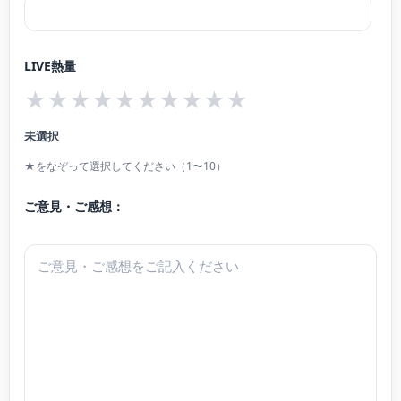
ンエリアコンサート、 台場メモリアルツリー点灯式、松屋銀座ファッションウ
ィーク、丸ビル、oazo、ブリックスクエア、新宿駅西口広場、横浜ベイブリッ
LIVE熱量
ジ、横浜ベイクオーター、横浜スタジアム、丸亀町商店街(香川県)、かちかちワ
★
★
★
★
★
★
★
★
★
★
イド(サガテレビ)、名古屋マリオットアソシアホテルクリスマスコンサート、所
沢ゆめあかり音楽会2016、等で演奏。
未選択
FM浦和『吉武大地のミラクルミュージック』、sky music Tuesday 『violinist
★をなぞって選択してください（1〜10）
Tsukasaの星が降るころに』ゲスト出演。日本テレビ系列ドラマにおいて手の
吹替、複数のドラマサウンドトラックにおけるレコーディングに参加。 また、
ご意見・ご感想：
全国各地でのスクールコンサートに出演。2011年より東北とピアノでつながり
音楽を届けるプロジェクト『Rusing Sun』音楽メンバー。被災地でのボランテ
ィアコンサート、東京でのチャリティコンサートに出演している。