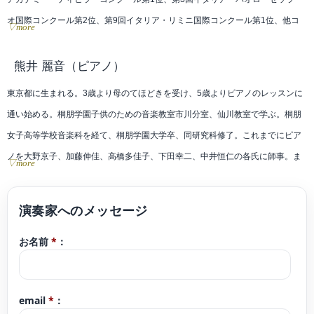
オ国際コンクール第2位、第9回イタリア・リミニ国際コンクール第1位、他コ
▽more
ンクール等で受賞。
EnsembleNOVA、メセナオーケストラとの共演や、佐渡裕オーケストラツアー
熊井 麗音
（ピアノ）
に参加するなど演奏活動の他、一般財団法人地域創造平成25,26年度公共ホール
東京都に生まれる。3歳より母のてほどきを受け、5歳よりピアノのレッスンに
音楽活性化アウトリーチ・フォーラム参加。故郷である黒姫童話館では、自身
通い始める。桐朋学園子供のための音楽教室市川分室、仙川教室で学ぶ。桐朋
プロデュースによるコンサートを2016年より行っている。
女子高等学校音楽科を経て、桐朋学園大学卒、同研究科修了。これまでにピア
近年では「100万人のクラシックライブ」アーティストとして、全国で演奏活
ノを大野京子、加藤伸佳、高橋多佳子、下田幸二、中井恒仁の各氏に師事。ま
▽more
動をしている。
た、練木繁夫氏からもレッスンを受ける。また、室内楽を小澤英世、江藤アン
桐朋学園大学附属「子供のための音楽教室」長野教室講師。
ジェラ、藤井一興より学ぶ。スイス ローザンヌ音楽院より奨学金を得て夏季セ
これまでに宮下理恵、塩貝みつる、原ゆかり、篠﨑功子、R・ランダッハー、
ミナーに参加。その他にもザルツブルグモーツァルテウム音楽院、トマム、鯵
T・レオポルド、P・シューマイヤーの各氏に師事。
お名前
*
：
ヶ沢の講習会等に参加し、研鑽を積む。第2回横浜国際ピアノコンクールをはじ
長野県信濃町出身、東京都在住。
め数々のコンクール、オーディションで入賞。2007年、江戸川フィルハーモニ
ーオーケストラと共演。また、2011年『江戸川区ゆかりの音楽家によるチャリ
email
*
：
ティコンサート』メンバーに選出される。ラ・フォル・ジュルネ・オ・ジャポ