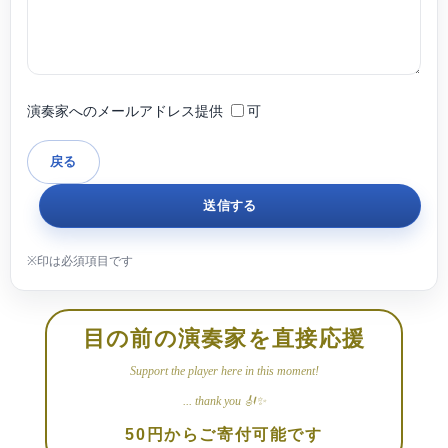
演奏家へのメールアドレス提供
可
目の前の演奏家を直接応援
Support the player here in this moment!
... thank you 🎻✨
50円からご寄付可能です