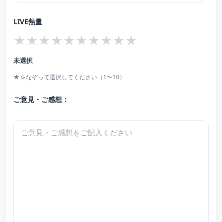
ーコンサート2015に出演。
黒田亜樹、楊麗貞氏に師事。現在、日本大学研究員。洗足学園音楽大学準演奏
桐生交響楽団第31回定期演奏会、中野弦楽アンサンブル第5回演奏会におい
LIVE熱量
補助要員。
て、ヴァイオリン協奏曲のソリストを務め、好評を博した。
★
★
★
★
★
★
★
★
★
★
現在はティーチング・アーティストとして、クラシック初心者の方々にも楽し
未選択
んでいただけるコンサートやワークショップを多数企画・開催している。
国立音楽大学学部演奏助手(管弦楽)。くにおんアカデミー ミュージック・アト
★をなぞって選択してください（1〜10）
リエ講師。
ご意見・ご感想：
弦楽四重奏団『ロザカル』団員。アンサンブルユニット『Trio doux』メンバ
ー。ピアノ三重奏団『トワ・クルール』団員。