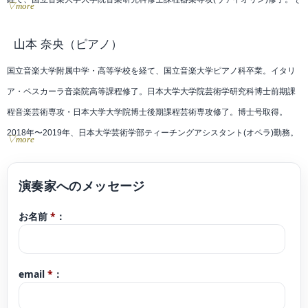
▽more
の後、洗足学園音楽大学演奏補助要員、昭和音楽大学合奏研究員、国立音楽大
学講師を務めた。
山本 奈央
（ピアノ）
これまでにヴァイオリンを山口恵子、西田和子、大関博明、青木高志、
国立音楽大学附属中学・高等学校を経て、国立音楽大学ピアノ科卒業。イタリ
Christian Dallingerの各氏に、室内楽を漆原啓子、風岡優、大関博明の各氏に、
ア・ペスカーラ音楽院高等課程修了。日本大学大学院芸術学研究科博士前期課
オーケストラ演奏法をHubert Kroisamer氏に、歴史的演奏法をIngomar Rainer
程音楽芸術専攻・日本大学大学院博士後期課程芸術専攻修了。博士号取得。
氏に師事。
2018年〜2019年、日本大学芸術学部ティーチングアシスタント(オペラ)勤務。
▽more
第17回“長江杯”国際音楽コンクール 弦楽器部門 一般の部A 第2位(第1位なし)、
日本大学大学院在学中、修了演奏会に出演。第60回TIAA全日本クラシック音楽
第10回横浜国際音楽コンクール 弦楽器部門 一般Aの部 第3位。
コンサートにて審査員特別賞受賞。20世紀音楽オーディション、審査員特別賞
国立音楽大学、群馬県より奨学金を受け、それぞれ第33回、第37回草津夏期国
受賞。Valtidone国際音楽コンクール(伊)Young Talent Competition第3位受賞、
際音楽アカデミーを受講、Werner Hink、Paolo Franceschini各氏のヴァイオリ
お名前
*
：
並びにディプロマ取得。2014年日・韓・中約94ヵ所で同日・同時刻開催の国際
ンマスタークラスを修了。
音楽フェスティバルONE DAY FESTIVAL2014に出演。韓国、江原道鉄原郡にあ
大学の推薦やオーディション合格により、平成25年度国立音楽大学卒業演奏
る韓国陸軍六師団七連隊にてVn.&Pf.デュオ公演を行い、翌年に開催されたONE
会、第47回国立音楽大学群馬県同調会新人演奏会、第33回ぐんま新人演奏会、
email
*
：
MONTH FESTIVAL2015において東京でソロリサイタルを、2020年二度目のソ
第60回東京国際芸術協会新人演奏会、レインボウ21 サントリーホール デビュ
ロリサイタルを行う。これまでに立川恵子、渡辺秋香、江澤聖子、花岡千春、