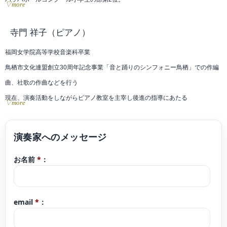
▽more
日本クラシック音楽コンクール全国大会入賞。
江藤俊哉コンクール入選。
寺門 祥子
（ピアノ）
室内楽にてブルクハルト国際音楽コンクール最高位。
福岡女学院高等学校音楽科卒業
岐阜国際コンクール第1位。
鳥栖市文化連盟創立30周年記念事業「音と踊りのシンフォニー鳥栖」での作編
曲、社歌の作曲などを行う
在学中、桐朋学園室内楽演奏会に出演。プラハ音楽祭(チェコ)、ナンシー音楽祭
現在、演奏活動をしながらピアノ教室を主宰し後進の指導にあたる
▽more
(フランス)、霧島音楽祭など、様々な音楽祭に参加。
これまで鈴木まさ子、武田真理子、冨安恵、田村勝哉の各氏に師事
これまでにヴァイオリンを、粟野敏子、山岡耕作、木野雅之、景山誠治、水野
佐知香、篠崎功子の各氏に師事。室内楽を東京クヮルテット、山口裕之、小澤
英世、占部由美子の各氏に師事。
お名前
*
：
現在はソロ、室内楽、オーケストラでの客演演奏、コンクールの審査員を務め
る他、様々なアーティストのレコーディングやサポート、ドラマ、映画音楽の
email
*
：
劇伴レコーディング、東京FM「ジェットストリーム」の収録に参加する等、幅