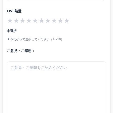
広いジャンルで活動している。
LIVE熱量
★
★
★
★
★
★
★
★
★
★
未選択
★をなぞって選択してください（1〜10）
ご意見・ご感想：