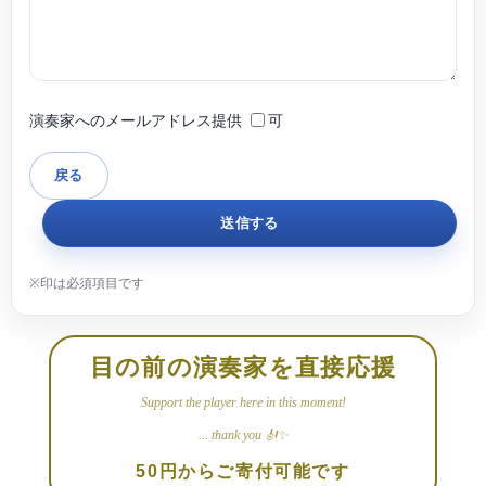
演奏家へのメールアドレス提供
可
目の前の演奏家を直接応援
Support the player here in this moment!
... thank you 🎻✨
50円からご寄付可能です