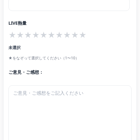
LIVE熱量
★
★
★
★
★
★
★
★
★
★
未選択
★をなぞって選択してください（1〜10）
ご意見・ご感想：