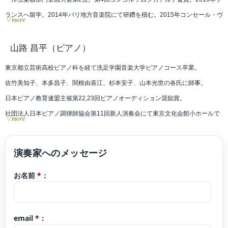
ランスへ留学。2014年パリ地方音楽院にて研鑽を積む。2015年コンセール・ヴ
▽more
ィヴァン新人オーディション優秀賞受賞。
山路 昌平
（ピアノ）
東京都立芸術高校ピアノ科を経て洗足学園音楽大学ピアノコース卒業。
佐竹美知子、本多昌子、関根由喜江、杉本安子、山本光世の各氏に師事。
日本ピアノ教育連盟主催第22,23回ピアノオーディション奨励賞。
社団法人日本ピアノ調律師協会第11回新人演奏会にて東京文化会館小ホールで
▽more
演奏。
現在ピアノ教室「ソナーレの会」で指導。横浜こども専門学校非常勤講師。
ブログコンサート予定 https://ameblo.jp/9314yamajisyouhei/
お名前
*
：
クラシックyoutubeチャンネル「さんチャンネル」2020年開設。
https://youtube.com/channel/UCoXjgbI1DbI1TXfo08UgLtg
email
*
：