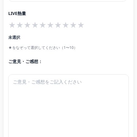
紀、花崎薫の各氏に師事。 現在後進の指導にも力を入れている。お問い合わせ
らアーティスト」がある。
はnoguchimatuno123@yahoo.co.jp まで。
LIVE熱量
演奏指導グレード4級。
★
★
★
★
★
★
★
★
★
★
故井上直幸、志水英子、篰幾世子、ボリス・ベクテレフ、林敦子に師事。
2024年横山美里室内楽セミナー受講 第一24回上田晴子ピアノスクールマスタ
未選択
ークラス受講。
★をなぞって選択してください（1〜10）
ご意見・ご感想：