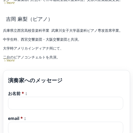
▽more
2001年小泉和裕指揮、京都市交響楽団と共演。2004年、第58回全日本学生音
楽コンクール高校の部入選。2009年、第19回日本クラシック音楽コンクール全
吉岡 麻梨
（ピアノ）
国大会第4位(1、2位該当者なし)。平成22年度優秀学生賞受賞。平成22年度成
兵庫県立西宮高校音楽科卒業 武庫川女子大学器楽科ピアノ専攻首席卒業。
績優秀者奨学生。愛知県立芸術大学定期演奏会、卒業演奏会に選抜により出
中学生時、西宮交響楽団・大阪交響楽団と共演。
演。室内楽の楽しみ、室内楽の夕べ等に出演。2012年天理、名古屋においてリ
大学時アメリカインディアナ州にて、
サイタルを開催。大学主催の演奏会にて、F.アゴスティーニ氏ソリストのも
二台のピアノコンチェルトを共演。
▽more
と、コンサートミス トレスを務める。また大学オーケストラでは外山雄三指揮
讀賣新人演奏会 兵庫県新人演奏会 関西新人演奏会 武庫川女子大学新人演奏会
のもと、コンサートミストレスを務める。公益財団法人 北野生涯教育振興会 音
出演。
楽奨学生。2013年中村桃子賞受賞。「平成25年度 大学院最優秀修了生による
25歳演奏活動を開始。
競演」に出演。2016年世界的ヴァイオリニストA.デュメイ氏とブラームスの弦
お名前
*
：
緊急事態宣言後1年間、Instagramにて毎日一本の動画コンサートを配信 する。
楽六重奏曲を共演。2019年アフィニス主催夏の音楽祭in長岡に参加。オーケス
100万人のクラシックライブ関西エリアスタッフ&ピアニスト(〜2023年)
トラに所属しながら、ソロ活動、葉加瀬太郎オーケストラコンサートツアーに
現在地元での子どもが自分の足でこれるコンサートを企画。「好きな人と好き
参加するなど、様々な活動をしている。これまでに岩谷悠子、小畠雅美、玉井
email
*
：
な音楽をする」プロジェクト代表。シリーズ化しているものに、「じもとでお
菜採、白石禮子、桐山建志の各氏に師事。また室内楽をD.ノーラン、百武由
んがくかい」「そうだ!茶吉庵(米蔵でのコンサート)へおいでよ!〜君もきょうか