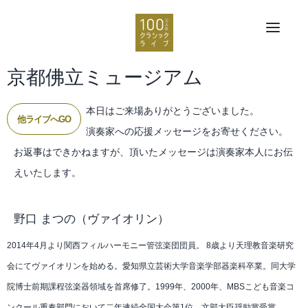
京都佛立ミュージアム
本日はご来場ありがとうございました。
他ライブへGO
演奏家への応援メッセージをお寄せください。
お返事はできかねますが、頂いたメッセージは演奏家本人にお伝
えいたします。
野口 まつの
（ヴァイオリン）
2014年4月より関西フィルハーモニー管弦楽団団員。 8歳より天理教音楽研究
会にてヴァイオリンを始める。愛知県立芸術大学音楽学部器楽科卒業。同大学
院博士前期課程弦楽器領域を首席修了。1999年、2000年、MBSこども音楽コ
ンクール重奏部門において二年連続全国大会第1位。文部大臣奨励賞受賞。