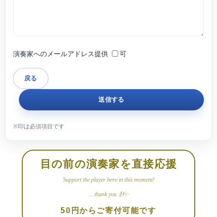
演奏家へのメールアドレス提供
可
目の前の演奏家を直接応援
Support the player here in this moment!
... thank you 🎻✨
50円からご寄付可能です