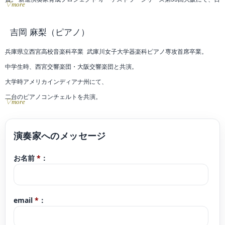
▽more
本センチュリー交響楽団と共演。これまでに池川章子、澤和樹、小川有紀子、
Federico Agostini、玉井菜採、小栗まち絵、大谷康子、Dong-Suk Kang、徳永
吉岡 麻梨
（ピアノ）
二男の各氏に師事。 現在はオーケストラへの客演やソロの演奏活動を中心に活
兵庫県立西宮高校音楽科卒業 武庫川女子大学器楽科ピアノ専攻首席卒業。
動している。
中学生時、西宮交響楽団・大阪交響楽団と共演。
大学時アメリカインディアナ州にて、
二台のピアノコンチェルトを共演。
▽more
讀賣新人演奏会 兵庫県新人演奏会 関西新人演奏会 武庫川女子大学新人演奏会
出演。
25歳演奏活動を開始。
お名前
*
：
緊急事態宣言後1年間、Instagramにて毎日一本の動画コンサートを配信 する。
100万人のクラシックライブ関西エリアスタッフ&ピアニスト(〜2023年)
現在地元での子どもが自分の足でこれるコンサートを企画。「好きな人と好き
email
*
：
な音楽をする」プロジェクト代表。シリーズ化しているものに、「じもとでお
んがくかい」「そうだ!茶吉庵(米蔵でのコンサート)へおいでよ!〜君もきょうか