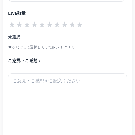
らアーティスト」がある。
LIVE熱量
演奏指導グレード4級。
★
★
★
★
★
★
★
★
★
★
故井上直幸、志水英子、篰幾世子、ボリス・ベクテレフ、林敦子に師事。
2024年横山美里室内楽セミナー受講 第一24回上田晴子ピアノスクールマスタ
未選択
ークラス受講。
★をなぞって選択してください（1〜10）
ご意見・ご感想：