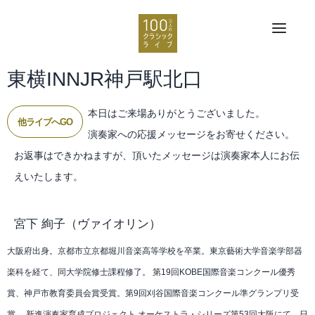
東横INNJR神戸駅北口
本日はご来場ありがとうございました。
他ライブへGO
演奏家への応援メッセージをお寄せください。
お返事はできかねますが、頂いたメッセージは演奏家本人にお伝
えいたします。
宮下 絢子
（ヴァイオリン）
大阪府出身。京都市立京都堀川音楽高等学校を卒業。東京藝術大学音楽学部器
楽科を経て、同大学院修士課程修了。 第19回KOBE国際音楽コンクール優秀
賞、神戸市教育委員会賞受賞。第9回刈谷国際音楽コンクール準グランプリ受
賞。 新進演奏家育成プロジェクト オーケストラ・シリーズ第53回大阪にて、日