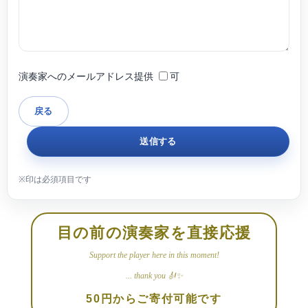
演奏家へのメールアドレス提供
可
目の前の演奏家を直接応援
Support the player here in this moment!
... thank you 🎻✨
50円からご寄付可能です