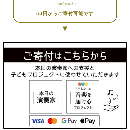
... thank you 🎻✨
50円からご寄付可能です
▼