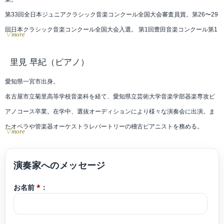
第33回全日本ジュニアクラシック音楽コンクール全国大会審査員賞。第26〜29
回日本クラシック音楽コンクール全国大会入選。 第1回豊田音楽コンクール第1
▽more
位、受賞者記念コンサートに出演。第26回とよたフレッシュコンサートに出
演。豊田市ジュニアオーケストラOG。
里見 早紀
（ピアノ）
2021年名古屋市内のホールとの共同プロジェクトによりコンサートコーディネ
愛知県一宮市出身。
ーターを務め「音楽のそばにあるもの」を開催。愛知県名誉県民顕彰式、愛知
名古屋市立菊里高等学校音楽科を経て、愛知県立芸術大学音楽学部器楽専攻ピ
県赤十字有功会晩餐会、豊田市制記念式典などで演奏。テレビ愛知SPドラマ
アノコース卒業。在学中、選抜オーディションにより様々な演奏会に出演。ま
「忘れっぽいハムレット」本編音楽のヴァイオリン演奏を担当。
たオペラや管楽器オーケストラレパートリーの稽古ピアニストを務める。
▽more
これまでにヴァイオリンを鳥居愛子、平田文、植村太郎、フェデリコ・アゴス
第31回日本ピアノ教育連盟ピアノオーディション全国大会優秀賞(最高位)、及
ティーニに師事。
び全国優秀者演奏会に出演。第30回江南ピアノコンクール第2位。第16回ベー
令和6年度、豊田市文化振興財団より豊田文化新人賞を受賞。 同年、豊田市文
テン音楽コンクール全国大会第5位。他受賞。
化振興財団の推薦により公益財団法人とよしん育英財団より表彰、助成を受け
お名前
*
：
ON music project主催リレーコンサートVol.118「燈-ともしび-」、ドキュメン
る。 2022年よりON music project パートナーシップアーティスト。現在、東海
タリー里見早紀「音に想いをのせて歩むコンサート」にてソロリサイタルを開
地方を中心に演奏活動を活発に行う。
催。