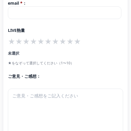
email
*
：
現在 東海地方を中心にソロ、デュオ、室内楽など幅広く演奏活動を行ってい
る。幼稚園や保育園、学校、特別支援学校、介護施設、こども食堂、子育てセ
ンター、カフェ、商業施設などでも積極的に演奏をお届けしている。
LIVE熱量
また小学校にて音楽専科、音楽教室にてピアノ講師として後進の指導にもあた
★
★
★
★
★
★
★
★
★
★
る。
一宮市市民会館等アーティスト・イン・レジデンス 登録アーティスト。
未選択
FMいちのみやラジオパーソナリティー。
★をなぞって選択してください（1〜10）
ご意見・ご感想：