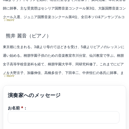
師に師事。主な受賞歴はセシリア国際音楽コンクール第3位、大阪国際音楽コン
クール入選、ジュニア国際音楽コンクール第4位、全日本ソロ&アンサンブルコ
▽more
ンテスト金賞など。
ジャンルを問わず、幅広く演奏活動をしている。
熊井 麗音
（ピアノ）
東京都に生まれる。3歳より母のてほどきを受け、5歳よりピアノのレッスンに
通い始める。桐朋学園子供のための音楽教室市川分室、仙川教室で学ぶ。桐朋
女子高等学校音楽科を経て、桐朋学園大学卒、同研究科修了。これまでにピア
ノを大野京子、加藤伸佳、高橋多佳子、下田幸二、中井恒仁の各氏に師事。ま
▽more
た、練木繁夫氏からもレッスンを受ける。また、室内楽を小澤英世、江藤アン
ジェラ、藤井一興より学ぶ。スイス ローザンヌ音楽院より奨学金を得て夏季セ
ミナーに参加。その他にもザルツブルグモーツァルテウム音楽院、トマム、鯵
お名前
*
：
ヶ沢の講習会等に参加し、研鑽を積む。第2回横浜国際ピアノコンクールをはじ
め数々のコンクール、オーディションで入賞。2007年、江戸川フィルハーモニ
ーオーケストラと共演。また、2011年『江戸川区ゆかりの音楽家によるチャリ