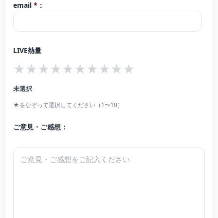
email
*
：
ティコンサート』メンバーに選出される。ラ・フォル・ジュルネ・オ・ジャポ
ンエリアコンサート、 台場メモリアルツリー点灯式、松屋銀座ファッションウ
ィーク、丸ビル、oazo、ブリックスクエア、新宿駅西口広場、横浜ベイブリッ
LIVE熱量
ジ、横浜ベイクオーター、横浜スタジアム、丸亀町商店街(香川県)、かちかちワ
★
★
★
★
★
★
★
★
★
★
イド(サガテレビ)、名古屋マリオットアソシアホテルクリスマスコンサート、所
沢ゆめあかり音楽会2016、等で演奏。
未選択
FM浦和『吉武大地のミラクルミュージック』、sky music Tuesday 『violinist
★をなぞって選択してください（1〜10）
Tsukasaの星が降るころに』ゲスト出演。日本テレビ系列ドラマにおいて手の
吹替、複数のドラマサウンドトラックにおけるレコーディングに参加。 また、
ご意見・ご感想：
全国各地でのスクールコンサートに出演。2011年より東北とピアノでつながり
音楽を届けるプロジェクト『Rusing Sun』音楽メンバー。被災地でのボランテ
ィアコンサート、東京でのチャリティコンサートに出演している。