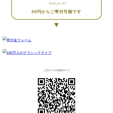
... thank you 🎻✨
50円からご寄付可能です
▼
このページのQRコード