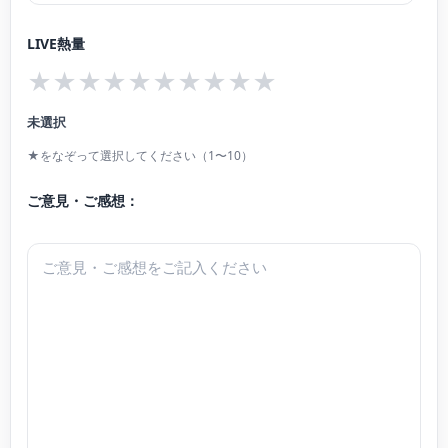
レアーレ各氏に、ピアノを富田真砂子、上野栄美子、安田和恵、小林功各氏に
LIVE熱量
師事。
★
★
★
★
★
★
★
★
★
★
更に音楽活動だけではなく、桂由美ブライダルショーなどのショーモデルとし
未選択
ての活動実績有り。ミスブライダルモデル全国大会に選抜。ベストスタイル賞
★をなぞって選択してください（1〜10）
などを受賞。
ご意見・ご感想：