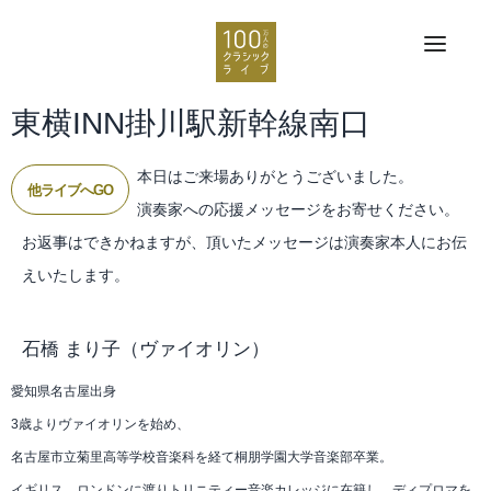
東横INN掛川駅新幹線南口
本日はご来場ありがとうございました。
他ライブへGO
演奏家への応援メッセージをお寄せください。
お返事はできかねますが、頂いたメッセージは演奏家本人にお伝
えいたします。
石橋 まり子
（ヴァイオリン）
愛知県名古屋出身
3歳よりヴァイオリンを始め、
名古屋市立菊里高等学校音楽科を経て桐朋学園大学音楽部卒業。
イギリス、ロンドンに渡りトリニティー音楽カレッジに在籍し、ディプロマを