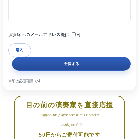
演奏家へのメールアドレス提供
可
目の前の演奏家を直接応援
Support the player here in this moment!
... thank you 🎻✨
50円からご寄付可能です