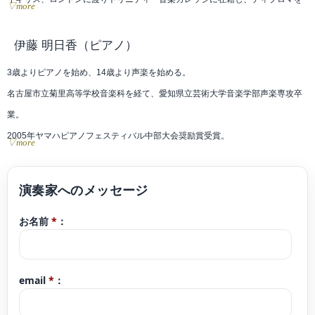
▽more
取得。
また数々の学内コンサートや教会でのリサイタルコンサートを行う。
伊藤 明日香
（ピアノ）
ファイナルリサイタルで高い評価を得て首席で卒業した後、ベトナムのサンシ
3歳よりピアノを始め、14歳より声楽を始める。
ンフォニーオーケストラのバイオリンニストとして活躍し2020年に帰国。現
名古屋市立菊里高等学校音楽科を経て、愛知県立芸術大学音楽学部声楽専攻卒
在、後進の指導や数々のオーケストラのエキストラで活躍中。またカルテット
業。
陽で2nd violin を務める。
2005年ヤマハピアノフェスティバル中部大会奨励賞受賞。
▽more
これまでに、ソロを森下陽子、木野雅之、ユリ・ジズリン、モーリス・ハッソ
第15回グレンツェンピアノコンクール関西中部大会優秀賞受賞。ヤマハ指導グ
ン、藤川真弓各氏に師事。室内楽を原田幸一郎氏、徳永ニ男氏に師事
レード3級取得。
現在はボイストレーナーとして活動する他、レストランやラウンジ、ブライダ
お名前
*
：
ルシーンやパーティー演奏などの活動も多岐に渡り行なっている。
また過去の経験を生かし、弾き語りとしてクラシック部門だけでなく様々なジ
ャンルでも演奏を行なうだけでなく、クラシック伴奏を務めるなど多才に演奏
email
*
：
活動を行っている。
これまでに、声楽を筧真美子、ビルギッタ・ノルドファルク、マルチェッラ・