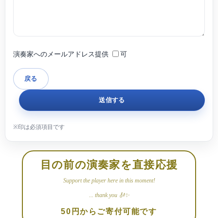
演奏家へのメールアドレス提供
可
目の前の演奏家を直接応援
Support the player here in this moment!
... thank you 🎻✨
50円からご寄付可能です