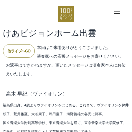
けあビジョンホーム出雲
本日はご来場ありがとうございました。
他ライブへGO
演奏家への応援メッセージをお寄せください。
お返事はできかねますが、頂いたメッセージは演奏家本人にお伝
えいたします。
高木 早紀
（ヴァイオリン）
福島県出身。4歳よりヴァイオリンをはじめる。これまで、ヴァイオリンを保井
頌子、荒井雅至、大谷康子、嶋田慶子、海野義雄の各氏に師事。
国立音楽大学附属高等学校、東京音楽大学を経て、東京音楽大学大学院修了。
在学中、短期留学奨学生として英国王立音楽院にて学ぶ。