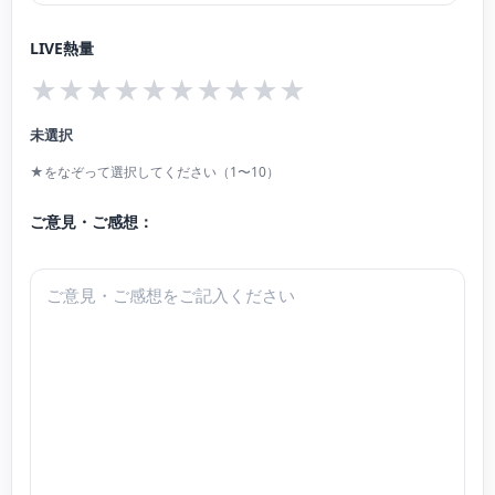
LIVE熱量
現在、オーケストラや室内楽を中心に活動中。また、オーケストラや音楽教室
★
★
★
★
★
★
★
★
★
★
の講師として後進の指導にもあたる。
洗足学園音楽大学演奏補助要員、日本大学芸術学部音楽科チェロ臨時職員。
未選択
中学、高等学校専修免許状(音楽)取得。
★をなぞって選択してください（1〜10）
ご意見・ご感想：