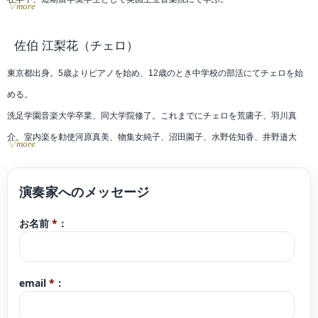
▽more
モーツァルテウム国際音楽アカデミーマスタークラス、ウィーン国立音楽大学
佐伯 江梨花
（チェロ）
マスタークラス、京都フランス音楽アカデミーマスタークラス修了。また、
東京都出身。5歳よりピアノを始め、12歳のとき中学校の部活にてチェロを始
JGCC日独文化コミュニティーの助成を受け、ハンブルク音楽大学音楽祭に参
める。
加、優秀者選抜コンサートに出演。第6回横浜国際音楽コンクールにて最高位。
洗足学園音楽大学卒業、同大学院修了。これまでにチェロを荒庸子、羽川真
第22回日本クラシック音楽コンクールにて第五位(第一位〜第三位なし)。
介、室内楽を勅使河原真美、物集女純子、沼田園子、水野佐知香、井野邉大
▽more
2011年より定期的に福島、東京に於いてソロリサイタルを行う。現在、ソロや
輔、須田祥子、羽川真介の各氏に師事。またマスタークラスにて、ダニエル・
室内楽、オーケストラ客演など幅広く演奏活動を行うほか、ソリストとしてオ
グロギュラン、オットー・ケルテスの各氏に、室内楽マスタークラスにて、ラ
ーケストラとの共演も重ねる。
イナー・シュミット、ヴィルフリート・シュトレーレ、ヤーノシュ・ローラ、
お名前
*
：
池田菊衛の各氏にレッスンを受ける。
大学院在学中、ラ・フォル・ジュルネ・オ・ジャポン2016、2017に出演。
email
*
：
2019年オランダでの演奏旅行にて、オーケストラのメンバーとして、コンセル
トヘボウなどで演奏を行う。