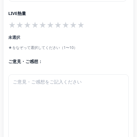
黒田亜樹、楊麗貞氏に師事。現在、日本大学研究員。洗足学園音楽大学準演奏
LIVE熱量
補助要員。
★
★
★
★
★
★
★
★
★
★
未選択
★をなぞって選択してください（1〜10）
ご意見・ご感想：