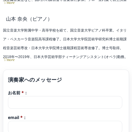
▽more
会も行う。
これまでに小室由利恵、保井頌子、若林暢、澤和樹、野口千代光、小森谷巧の
山本 奈央
（ピアノ）
各氏に師事。
国立音楽大学附属中学・高等学校を経て、国立音楽大学ピアノ科卒業。イタリ
兵庫芸術文化センター管弦楽団コアメンバー、大阪フィルハーモニー交響楽団
ア・ペスカーラ音楽院高等課程修了。日本大学大学院芸術学研究科博士前期課
ヴァイオリン奏者、神奈川フィルハーモニー管弦楽団契約団員を経て、現在は
程音楽芸術専攻・日本大学大学院博士後期課程芸術専攻修了。博士号取得。
フリーランスとして活動中。
2018年〜2019年、日本大学芸術学部ティーチングアシスタント(オペラ)勤務。
▽more
日本大学大学院在学中、修了演奏会に出演。第60回TIAA全日本クラシック音楽
コンサートにて審査員特別賞受賞。20世紀音楽オーディション、審査員特別賞
受賞。Valtidone国際音楽コンクール(伊)Young Talent Competition第3位受賞、
お名前
*
：
並びにディプロマ取得。2014年日・韓・中約94ヵ所で同日・同時刻開催の国際
音楽フェスティバルONE DAY FESTIVAL2014に出演。韓国、江原道鉄原郡にあ
る韓国陸軍六師団七連隊にてVn.&Pf.デュオ公演を行い、翌年に開催されたONE
email
*
：
MONTH FESTIVAL2015において東京でソロリサイタルを、2020年二度目のソ
ロリサイタルを行う。これまでに立川恵子、渡辺秋香、江澤聖子、花岡千春、