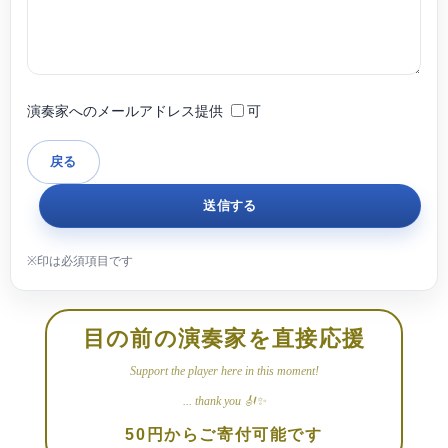
演奏家へのメールアドレス提供
可
目の前の演奏家を直接応援
Support the player here in this moment!
... thank you 🎻✨
50円からご寄付可能です