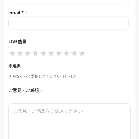
ァルテウム国際夏期アカデミーコンクール入賞。高校/大学卒業演奏会、日本調
email
*
：
律師協会関東支部 新人演奏会出演。ピアノを木村徹氏・仲道郁代氏、作編曲を
佐藤公一郎氏に師事。元 公立中学校 音楽科講師。
音楽団体「MECP事務局」代表として、被災地での活動を元に生まれた音楽に
LIVE熱量
よる防災活動や、東京都調布市内での市民活動に取り組むほか、一般社団法人
★
★
★
★
★
★
★
★
★
★
音楽がヒラク未来 スタッフとして、仲道郁代氏と協働した学校音楽プログラム
を宮城県七ヶ浜町にて継続している。
未選択
★をなぞって選択してください（1〜10）
一般財団法人100万人のクラシックライブ 運営メンバー・ピアニスト。
ご意見・ご感想：