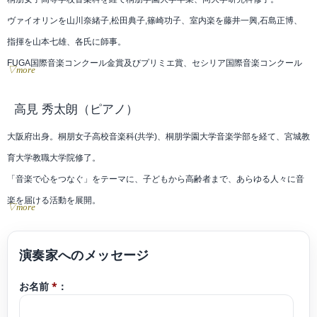
ヴァイオリンを山川奈緒子,松田典子,篠崎功子、室内楽を藤井一興,石島正博、
指揮を山本七雄、各氏に師事。
FUGA国際音楽コンクール金賞及びプリミエ賞、セシリア国際音楽コンクール
▽more
奨励賞、及川新人オーディション優秀新人賞、他多数のコンクールにて受賞。
ソロ,室内楽,オーケストラでの演奏を行いながら、同年代の作曲家による作品の
高見 秀太朗
（ピアノ）
初演や、ゲームタクト2014〜2019、ラグナロクオンライン2019 Asiaツアーに
大阪府出身。桐朋女子高校音楽科(共学)、桐朋学園大学音楽学部を経て、宮城教
出演などクラシックに限らず様々なジャンルでの演奏を行っている。
育大学教職大学院修了。
「音楽で心をつなぐ」をテーマに、子どもから高齢者まで、あらゆる人々に音
楽を届ける活動を展開。
▽more
特に小中学生に向けた取り組みに力を注ぎ、全国60校以上での音楽科授業・ワ
ークショップの実施、子ども第三の居場所における音楽支援など、幅広く精力
的に活動している。
お名前
*
：
第19回日本クラシック音楽コンクール最高位、世界クラシック第2位。モーツ