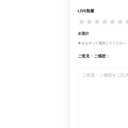
LIVE熱量
★
★
★
★
★
★
未選択
★をなぞって選択してください（
ご意見・ご感想：