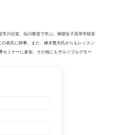
) ヴァイオリンマスターコース他、セミナー多数受
シック音楽をより身近に感じられるコンサート開催
室市川分室、仙川教室で学ぶ。桐朋女子高等学校音
仁の各氏に師事。また、練木繁夫氏からもレッスン
季セミナーに参加。その他にもザルツブルグモー
ンクール、オーディションで入賞。2007年、江
ンバーに選出される。ラ・フォル・ジュルネ・オ・
スクエア、新宿駅西口広場、横浜ベイブリッジ、横
ホテルクリスマスコンサート、所沢ゆめあかり音楽
スト出演。日本テレビ系列ドラマにおいて手の吹替、複数のド
北とピアノでつながり音楽を届けるプロジェクト