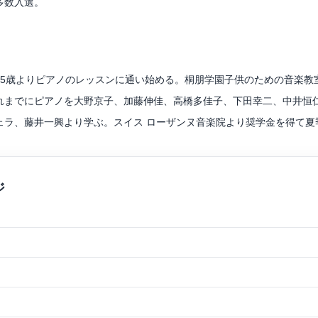
多数入選。
ー、イスラエルにて開催されたKeshet Eilon(ケシェットアイロン
ンサートにも深く携わりながら、0歳からも楽しめるイベントや、クラ
、5歳よりピアノのレッスンに通い始める。桐朋学園子供のための音楽教
れまでにピアノを大野京子、加藤伸佳、高橋多佳子、下田幸二、中井恒
ている。
ェラ、藤井一興より学ぶ。スイス ローザンヌ音楽院より奨学金を得て夏
参加し、研鑽を積む。第2回横浜国際ピアノコンクールをはじめ数々のコ
2011年『江戸川区ゆかりの音楽家によるチャリティコンサート』メ
ー点灯式、松屋銀座ファッションウィーク、丸ビル、oazo、ブリック
(香川県)、かちかちワイド(サガテレビ)、名古屋マリオットアソシア
sic Tuesday 『violinist Tsukasaの星が降るころに』ゲ
加。 また、全国各地でのスクールコンサートに出演。2011年より東
ボランティアコンサート、東京でのチャリティコンサートに出演している。