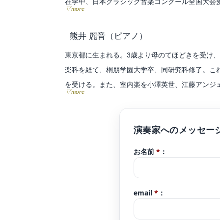
在学中、日本クラシック音楽コンクール全国大会
▽more
ザルツブルクモーツァルテウム音楽院サマーアカデミ
講。
熊井 麗音
（ピアノ）
現在はソロ、室内楽の演奏活動、文化事業普及コ
東京都に生まれる。3歳より母のてほどきを受け
など、多岐に渡り活動中。
楽科を経て、桐朋学園大学卒、同研究科修了。こ
また、幼児から大人まで、後進の指導にもあたっ
を受ける。また、室内楽を小澤英世、江藤アンジ
▽more
ツァルテウム音楽院、トマム、鯵ヶ沢の講習会等に
戸川フィルハーモニーオーケストラと共演。また、
ジャポンエリアコンサート、 台場メモリアルツリ
浜ベイクオーター、横浜スタジアム、丸亀町商店街
お名前
*
：
会2016、等で演奏。
FM浦和『吉武大地のミラクルミュージック』、sky mu
ラマサウンドトラックにおけるレコーディングに参
email
*
：
『Rusing Sun』音楽メンバー。被災地での