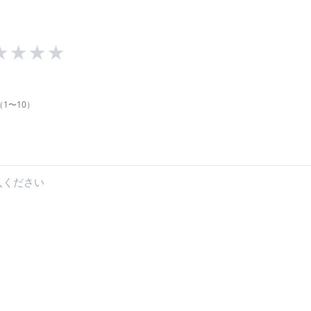
★
★
★
★
1〜10）