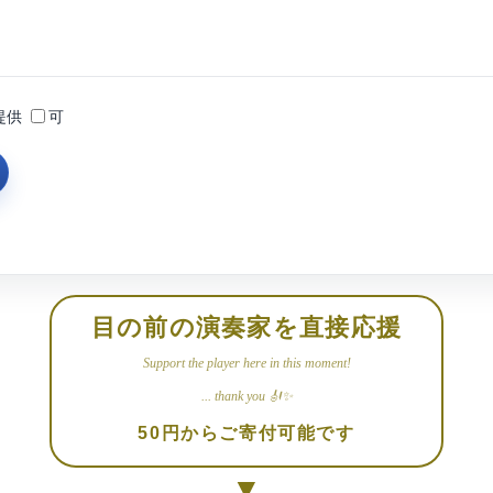
提供
可
目の前の演奏家を直接応援
Support the player here in this moment!
... thank you 🎻✨
50円からご寄付可能です