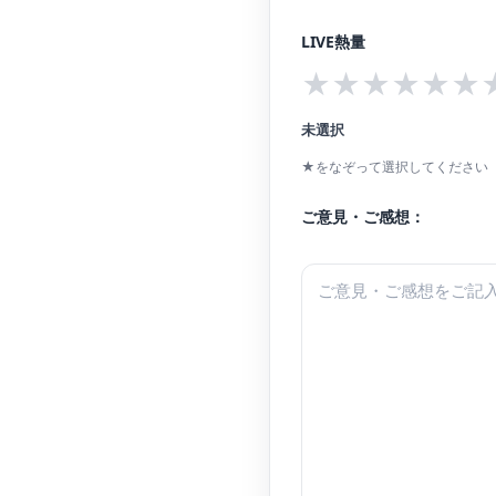
LIVE熱量
★
★
★
★
★
★
未選択
★をなぞって選択してください（
ご意見・ご感想：