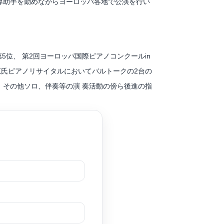
導助手を勤めながらヨーロッパ各地で公演を行い
賞を果たし研鑽を積む。
5位、 第2回ヨーロッパ国際ピアノコンクールin
千恵氏ピアノリサイタルにおいてバルトークの2台の
スしている。
演。その他ソロ、伴奏等の演 奏活動の傍ら後進の指
ル グランプリ(総合第 1 位) / 第 6 回 大阪国際
コンクール本選出場 / イタリア 第 23 回 IBLA
est にて 第12回九州国際バッハコンクール第1位受