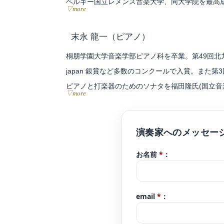
ベルギー国立レメンス音楽大学、同大学院を最高
▽more
「心地よく清らかな癒しの音色の中に情熱を感じ
イタリア イブラ・グランド・プライズ国際音楽
末永 龍一
（ピアノ）
帰国後は九州と関東を行き来しながら幅広いジャ
桐朋学園大学音楽学部ピアノ科を卒業。第49回北九
japan 銀賞など多数のコンクールで入賞。また
ヴァイオリン オーボエ ピアノによるグループ、Trio
ピアノと打楽器のためのソナタを福田隆氏(国立音
▽more
導にもあたる。
▷ Award
第 3 回 弥生の里音楽コンクール小学生部門 金賞(第1
音楽コンクール全国ファイナリスト / 第 16 回 日
グランド・プライズ国際音楽コンクール 全楽器総合部門
お名前
*
：
賞
email
*
：