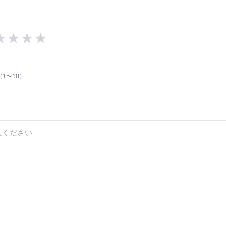
★
★
★
★
1〜10）