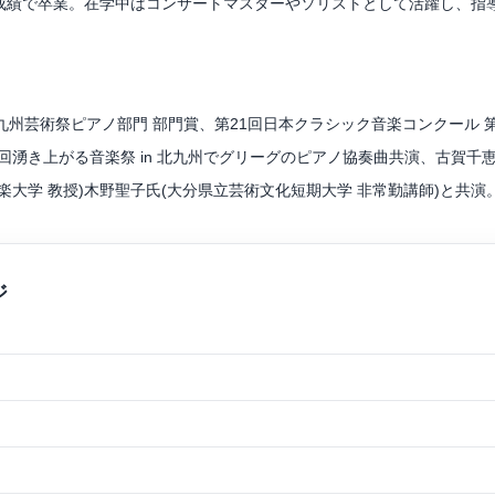
成績で卒業。在学中はコンサートマスターやソリストとして活躍し、指
る。」と好評を博す。
コンクールをはじめ、国内外の数々のコンクールにてグランプリ、上位入
ンルで活動している。
州芸術祭ピアノ部門 部門賞、第21回日本クラシック音楽コンクール 第
第3回湧き上がる音楽祭 in 北九州でグリーグのピアノ協奏曲共演、古賀
 Forestにて2018年1stアルバムを、2021年冬2ndアルバムをリリー
楽大学 教授)木野聖子氏(大分県立芸術文化短期大学 非常勤講師)と共
位), 同時に RKB 毎日放送賞の両賞を受賞 / 第 2 回ヴェルデ音楽コンクー
本クラッシック音楽コンクール優秀賞/全国大会出場 / 第 59 回全日本学生音楽
第 3 位 / ヴァイオリン オーボエ ピアノによるグループ、Trio For