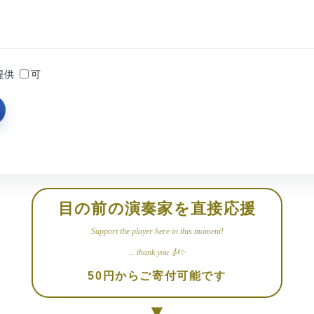
提供
可
目の前の演奏家を直接応援
Support the player here in this moment!
... thank you 🎻✨
50円からご寄付可能です