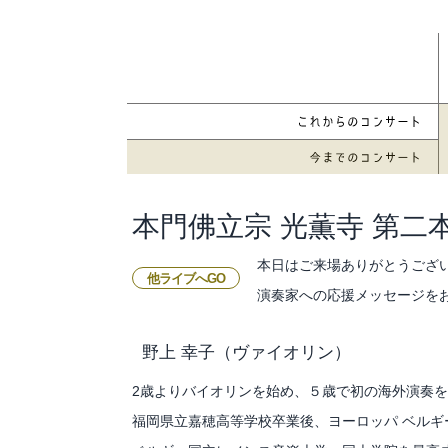
本門佛立宗 光薫寺 第二
本日はご来場ありがとうござ
他ライブへGO
演奏家への応援メッセージを
野上 幸子
（ヴァイオリン）
2歳よりバイオリンを始め、５歳で初の海外演奏
福岡県立嘉穂高等学校卒業後、ヨーロッパ ベルギ