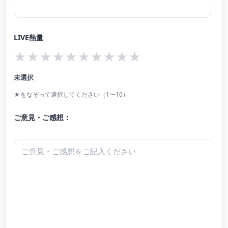
Gasparo di salo)でグランプリを受賞。
現在までに、中村紘子氏推薦による若手演奏家シリーズにて佐川文庫でソロリ
サイタル、第10回浜松国際ピアノアカデミー、オープニング・ガラ・コンサー
2006年～2008年、(財)ヤマハ音楽振興会の留学奨学生。
LIVE熱量
ト、日本ショパン協会例会リサイタル、ダルムシュタット・ショパン協会、オ
★
★
★
★
★
★
★
★
★
★
ーストリア・フェルトキルヒのショパン協会の招きによりソロリサイタル、
これまでに、コジマムジカ・コレギア、国立フランクフルト交響楽団、プラハ
ラ・フォル・ジュルネ・エリアコンサート、日本ショパン協会ショパンフェス
未選択
室内管弦楽団、Orchestra Della Toscana、ヴェルニゲローテ管弦楽団、山形交
ティバル、ドイツ、フランスの音楽祭に出演、東京にて 恩師ペトルシャンスキ
響楽団、日本シンフォニー、ら数多くのオーケストラと共演。
★をなぞって選択してください（1〜10）
ー氏と連弾で共演し好評を博すなど、日本、欧州各地で多くの音楽祭や演奏会
世界各国でサルヴァトーレ・アッカルド、アントニオ・メネセス、五嶋みど
に出演。国内外で演奏活動を行っている。近年では「ステーンハンマル友の
ご意見・ご感想：
り、今井信子、深沢亮子、及川浩治、佐藤卓史、外山啓介ら著名な音楽家と室
会」のメンバーとして北欧の音楽を紹介する活動を行っている。日本ショパン
内楽を共演し、好評を得る。
協会正会員。現在、日本女子大学人間社会学部教育学科にて後進の指導にあた
2019年11月、アコースティックレコードよりデビューアルバム「シャコンヌ」
る。 2018年 オクタヴィアレコードよりファーストアルバム「Scriabin
をリリースし、「レコード芸術」にて推薦盤に選出される。
Prokofiev」を、2022年MClassicsより「Schubert etc.」（レコード芸術特選
盤）をリリース。
桐朋学園大学音楽学部を卒業後、ハノーファー音楽演劇大学に留学し、同大学
これまでに、A.ガヴリーロワ、ガネフ夫妻、M.ヴォスクレセンスキー、岡本美
を首席で卒業。ドイツ国家演奏家資格を取得しハノーファー音楽演劇メディア
智子、A.ヴァルディ、B.ペトルシャンスキー、O.ヤブロンスカヤの各氏に師