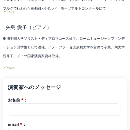
ブルグで行われた第4回レオボルド・モーツアルトコンクールにて
▽more
Förderprämie賞受賞。入賞者演奏会に出演。国立大学附属音楽高等学校50周年
記念コンサートに桐朋学園代表として出演。2002年 ハンガリーで開催された
矢島 愛子
（ピアノ）
「ブダペスト春の音楽祭」に招待され、リサイタルを開催。みどり教育財団10
桐朋学園大学ソリスト・ディプロマコース修了。ロームミュージックファンデ
周年記念コンサートに出演。イタリアのミラノで開催された第23回ミケランジ
ーション奨学生として渡独。ハノーファー音楽演劇大学を首席で卒業。同大学
ェロ・アバド国際コンクールで優勝。ミラノにて入賞者演奏会に出演。2003
院修了。ドイツ国家演奏家資格取得。
年 サイトウキネン室内楽勉強会に参加。2004年 小澤征爾音楽塾オペラプロ
▽more
ジェクトに参加。JTが育てるアンサンブルシリーズにて今井信子氏と共演。
若い音楽家の為のチャイコフスキー国際コンクールファイナリスト・ディプロ
2005年 クレモナのAccademia Walter Staufferの特別奨学生に選ばれサルヴァ
マ賞、ルーセル記念ソフィア国際コンクール第2位、浜松国際ピアノアカデミー
トーレ・アッカルド氏の下で研鑽を積む事が決まる。キジアーナ音楽院にて特
コンクール第3位、ダルムシュタット・ヨーロッパ･ショパンコンクール第2位、
別賞を受賞し、シエナにて「タレンティ・キジアーナ2005.永井公美子リサイタ
お名前
*
：
エリザベート王妃国際コンクールセミファイナリスト、園田高弘賞ピアノコン
ル」に出演。2007年 ポーランドで行われたMiedzynarodowego国際コンクー
クール第2位、ガバラ国際ピアノコンクール優勝等、国内外のコンクールに多数
ルにてグランプリ受賞。2009年 クレモナにてスタウファ―財団ガラコンサー
入賞。
トに出演。イタリア サロで行われたプレミア ガスパーロ デ サロ2009(Premio
email
*
：