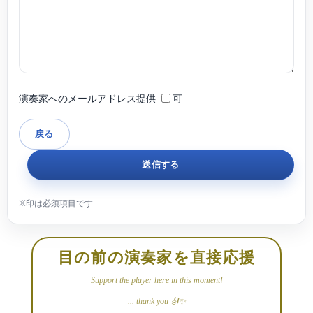
大学ソロクラス(大学院)を卒業。
事。
これまでに、天満敦子、辰巳明子、ヘルマン・クレバース、サルヴァトーレ・
アッカルド、クリストフ・ヴェグジンの各氏に、室内楽を今井信子氏に師事。
神戸女学院大学にて非常勤講師を経て、現在は桐朋学園大学付属音楽教室(目黒
演奏家へのメールアドレス提供
可
教室)にて、後進の指導に当たっている。
目の前の演奏家を直接応援
Support the player here in this moment!
... thank you 🎻✨