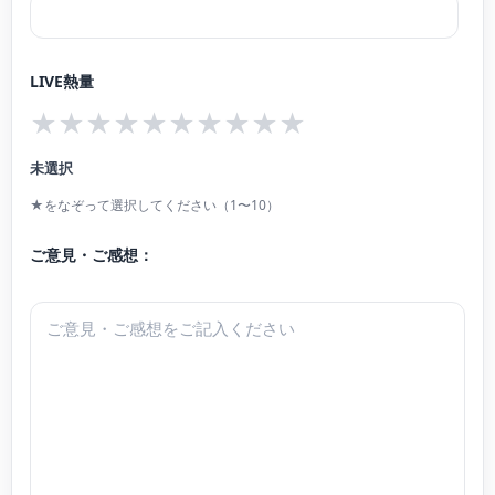
LIVE熱量
★
★
★
★
★
★
★
★
★
★
未選択
★をなぞって選択してください（1〜10）
ご意見・ご感想：