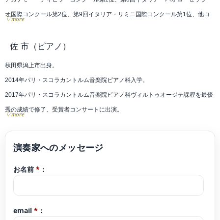
オ国際コンクール第2位、第9回イタリア・リミニ国際コンクール第1位、他コ
▽more
ンクール等で受賞。
EnsembleNOVA、メセナオーケストラとの共演や、佐渡裕オーケストラツアー
佐 市
（ピアノ）
に参加するなど演奏活動の他、一般財団法人地域創造平成25,26年度公共ホール
秋田県潟上市出身。
音楽活性化アウトリーチ・フォーラム参加。故郷である黒姫童話館では、自身
2014年パリ・スコラカントルム音楽院ピアノ科入学。
プロデュースによるコンサートを2016年より行っている。
2017年パリ・スコラカントルム音楽院ピアノ科ヴィルトゥオージテ課程を最優
近年では「100万人のクラシックライブ」アーティストとして、全国で演奏活
秀の成績で修了、受賞者コンサートに出演。
▽more
動をしている。
同年パリ・エコールノルマル音楽院作曲課程修了。
桐朋学園大学附属「子供のための音楽教室」長野教室講師。
現在、秋田県潟上市の老舗佃煮屋株式会社千田佐市商店を経営するかたわら、
これまでに宮下理恵、塩貝みつる、原ゆかり、篠﨑功子、R・ランダッハー、
後進の指導、各地での演奏活動、イベント企画に励む。
T・レオポルド、P・シューマイヤーの各氏に師事。
お名前
*
：
また、エフエム秋田「クラシックの扉」のパーソナリティーを務める。
長野県信濃町出身、東京都在住。
email
*
：