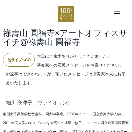
祿壽山 圓福寺×アートオフィスサ
イチ@祿壽山 圓福寺
本日はご来場ありがとうございました。
他ライブへGO
演奏家への応援メッセージをお寄せください。
お返事はできかねますが、頂いたメッセージは演奏家本人にお伝
えいたします。
細川 奈津子
（ヴァイオリン）
桐朋女子高等学校音楽科、同大学卒業。2007年ウィーン国立音楽大学入学、
2011年同大学のディプロマを最高位の成績で修了。 ウィーン国立夏期国際音楽
アカデミー・ディヒラーコンクール第1位、第3回イタリア・パオロ・セッラー