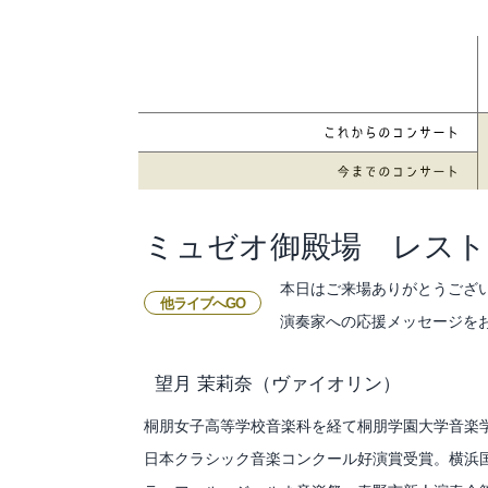
ミュゼオ御殿場 レスト
本日はご来場ありがとうござ
他ライブへGO
演奏家への応援メッセージを
望月 茉莉奈
（ヴァイオリン）
桐朋女子高等学校音楽科を経て桐朋学園大学音楽
日本クラシック音楽コンクール好演賞受賞。横浜