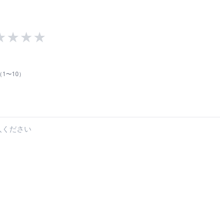
★
★
★
★
1〜10）