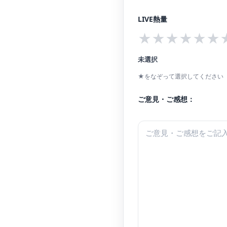
LIVE熱量
★
★
★
★
★
★
未選択
★をなぞって選択してください（
ご意見・ご感想：