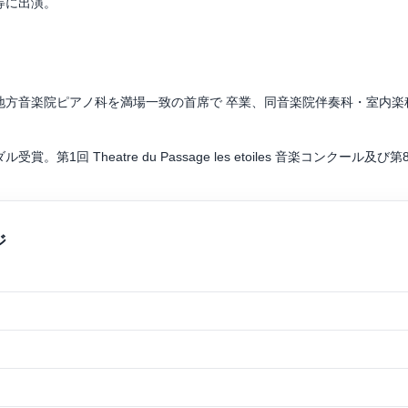
等に出演。
フィルハーモニーオーケストラとコンチェルトを共演。
、小林健次、パオロ・フランチェスキーニ、ヴォルフガング・ベッチャ
地方音楽院ピアノ科を満場一致の首席で 卒業、同音楽院伴奏科・室内楽
の他、企業での演奏企画、学校や施設でのアウトリーチ、ミュージックス
1回 Theatre du Passage les etoiles 音楽コンク
担う等、その活動は多岐に渡る。
コンクール室内楽部門第2位。
e avec vue 音楽祭内のコンクールで入賞及び聴衆賞を受賞し第5回
ルシャワ音楽大学)、及びニース国際音 楽アカデミーに参加し、修了
書館で行われた国際交流演奏会に出演、 ウィーン放送交響楽団メンバ
る。
=マリー・コテの各氏に師事。伴奏法を アリアンヌ・ジャコブ、フィリ
事。