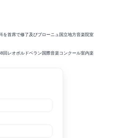
ー、タンゴ音楽をパブロ・シーグレルの各師に師
科を首席で修了及びブローニュ国立地方音楽院室
テーション等のTV出演、アーティストサポート
ール及び第88回レオポルドベラン国際音楽コンクール室内楽
音楽祭で招待アーティストとしてリサイタルを開催。
時に教授推薦を受けワルシャワ音楽大学、ニース国立
ーによる弦楽四重奏と共演、在日フランス大使公邸に
ップ・ビロス、室内楽をジェローム・ボワザン、エ