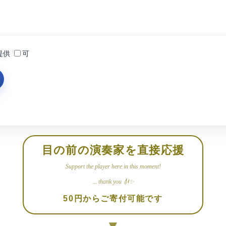
提供
可
目の前の演奏家を直接応援
Support the player here in this moment!
... thank you 🎻✨
50円からご寄付可能です
▼