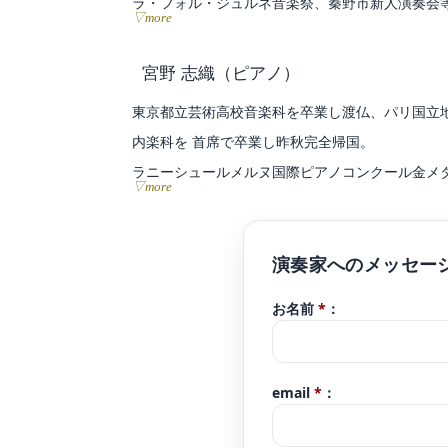
ラ・フォル・ジュルネ音楽祭、秦野市新人演奏会
▽more
国内外多数の演奏家、団体と共演している。
ソロリサイタルを東京、神奈川で開催。いせはら
宮野 志織
（ピアノ）
これまでにヴァイオリンを小田幸子、石井志都子
東京都立芸術高校音楽科を卒業し渡仏、パリ国立
事。
内楽科を 首席で卒業し昨秋完全帰国。
現在はソロや室内楽、オーケストラ等の演奏活動
ラニーシュールメルヌ国際ピアノコンクール金メダル受賞。第
やレコーディング、ホテルでのディナーショーを
▽more
部 門第1位。第13回マルコフィオリンド国際音楽
またトゥールーズ近郊で行われた第4回 Chambr
ショパンミュージックアカデミー(ポーランド、ワ
地方音 楽院でのコンサートに出演。
お名前
*
：
ショパン生誕200年を記念しパリ・ポーランド図
て招待 演奏するなど多方面で精力的に活動してい
ピアノを堀江真理子、ミシェル・ベロフ、ジャン
email
*
：
リック・ ルサージュ、ポール・メイエの各氏に師