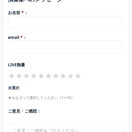
お名前
*
：
email
*
：
LIVE熱量
★
★
★
★
★
★
★
★
★
★
未選択
★をなぞって選択してください（1〜10）
ご意見・ご感想：