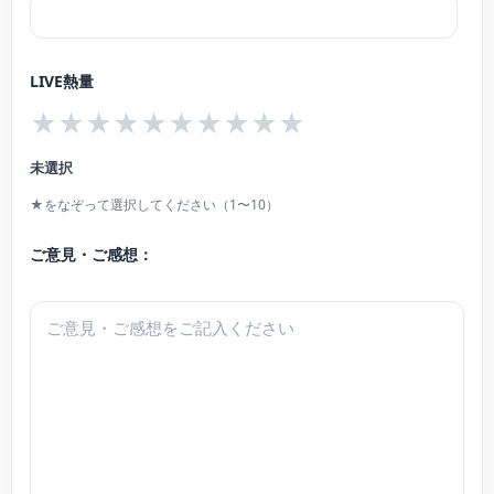
LIVE熱量
★
★
★
★
★
★
★
★
★
★
未選択
★をなぞって選択してください（1〜10）
ご意見・ご感想：