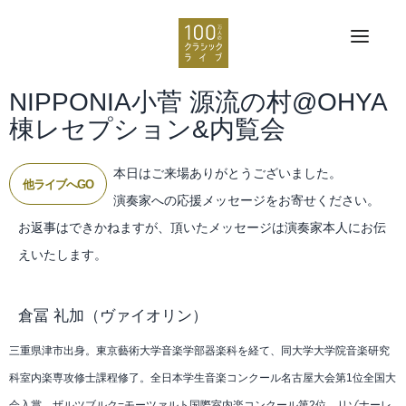
NIPPONIA小菅 源流の村@OHYA
棟レセプション&内覧会
本日はご来場ありがとうございました。
他ライブへGO
演奏家への応援メッセージをお寄せください。
お返事はできかねますが、頂いたメッセージは演奏家本人にお伝
えいたします。
倉冨 礼加
（ヴァイオリン）
三重県津市出身。東京藝術大学音楽学部器楽科を経て、同大学大学院音楽研究
科室内楽専攻修士課程修了。全日本学生音楽コンクール名古屋大会第1位全国大
会入賞。ザルツブルク=モーツァルト国際室内楽コンクール第2位。リゾナーレ