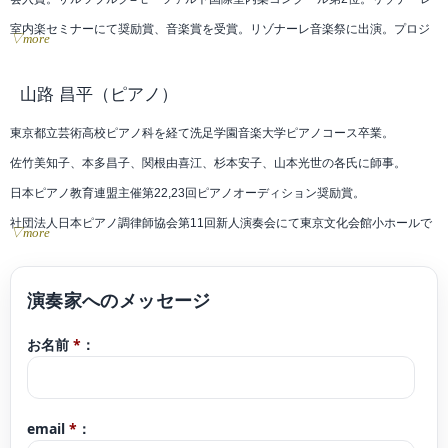
室内楽セミナーにて奨励賞、音楽賞を受賞。リゾナーレ音楽祭に出演。プロジ
▽more
ェクトQ第13章、小澤国際室内楽アカデミー、小澤征爾音楽塾ではコンサート
ミストレスとして参加。北九州国際音楽祭、東京・春・音楽祭等に出演。東京
山路 昌平
（ピアノ）
都交響楽団、読売日本交響楽団等の都内オーケストラに客演。
東京都立芸術高校ピアノ科を経て洗足学園音楽大学ピアノコース卒業。
佐竹美知子、本多昌子、関根由喜江、杉本安子、山本光世の各氏に師事。
日本ピアノ教育連盟主催第22,23回ピアノオーディション奨励賞。
社団法人日本ピアノ調律師協会第11回新人演奏会にて東京文化会館小ホールで
▽more
演奏。
現在ピアノ教室「ソナーレの会」で指導。横浜こども専門学校非常勤講師。
ブログコンサート予定 https://ameblo.jp/9314yamajisyouhei/
お名前
*
：
クラシックyoutubeチャンネル「さんチャンネル」2020年開設。
https://youtube.com/channel/UCoXjgbI1DbI1TXfo08UgLtg
email
*
：