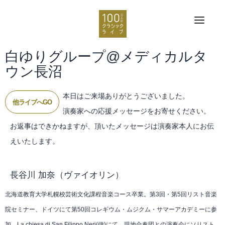
白ゆりグループ@メディカルタ
ウン長沼
本日はご来場ありがとうございました。
他ライブへGO
演奏家への応援メッセージをお寄せください。
お返事はできかねますが、頂いたメッセージは演奏家本人にお伝
えいたします。
長谷川 加奈
（ヴァイオリン）
北海道教育大学札幌校芸術文化課程音楽コース卒業。第3回・第5回リスト音楽
院セミナー、ドイツにて第50回コレギウム・ムジクム・サマーアカデミーに参
加。La chiesa di San Filippo Neri(伊)にて、現地合奏団との演奏会にソリスト