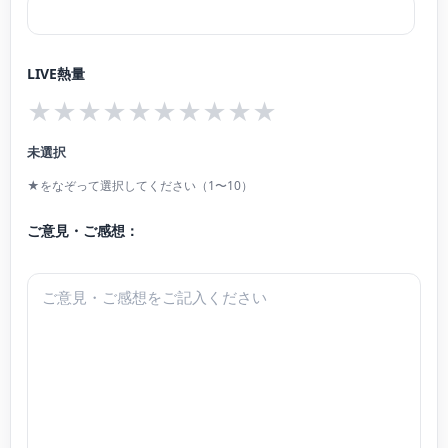
LIVE熱量
★
★
★
★
★
★
★
★
★
★
未選択
★をなぞって選択してください（1〜10）
ご意見・ご感想：