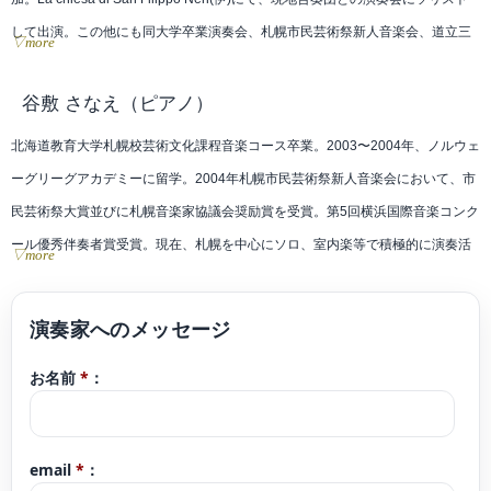
して出演。この他にも同大学卒業演奏会、札幌市民芸術祭新人音楽会、道立三
▽more
岸好太郎美術館ミニリサイタル、北広島市芸術文化ホールロビーコンサート、
第112回桑園・JRふれあいコンサートなどに出演。札幌を中心に演奏活動を行
谷敷 さなえ
（ピアノ）
うほか、平成23年度よりトリオ・アンジュエとして(財)北海道文化財団HAFア
北海道教育大学札幌校芸術文化課程音楽コース卒業。2003〜2004年、ノルウェ
ーティストに選ばれ、道内各地の学校や施設でアウトリーチ活動を行ってい
ーグリーグアカデミーに留学。2004年札幌市民芸術祭新人音楽会において、市
る。
民芸術祭大賞並びに札幌音楽家協議会奨励賞を受賞。第5回横浜国際音楽コンク
ヴァイオリンを山崎量子、佐藤ひろみ、内田輝、山本聖子、鎌田泉の各氏に、
ール優秀伴奏者賞受賞。現在、札幌を中心にソロ、室内楽等で積極的に演奏活
▽more
室内楽を宮内道子、柴田千賀子の各氏に師事。ヤマハヴァイオリン講師。弦楽
動を行うほか、後進の指導にもあたっている。札幌音楽家協議会、Arche、日本
アンサンブルエルヴェメンバー。札幌音楽家協議会、ハイメス・アーティスト
ノルウェー音楽家協会各会員。
各会員。
お名前
*
：
email
*
：