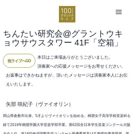
ちんたい研究会@グラントウキ
ョウサウスタワー 41F「空箱」
本日はご来場ありがとうございました。
他ライブへGO
演奏家への応援メッセージをお寄せください。
お返事はできかねますが、頂いたメッセージは演奏家本人にお伝
えいたします。
矢部 咲紀子
（ヴァイオリン）
岡山県倉敷市出身。5才よりヴァイオリンを始める。桐朋女子高等学校音楽科を
経て2019年桐朋学園大学音楽学部卒業。第62回全日本学生音楽コンクール大阪
大会１位。第18回神戸国際音楽コンクール最優秀賞及び兵庫県知事賞受賞。第