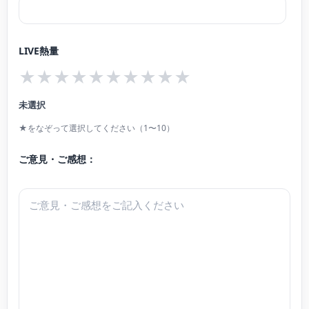
LIVE熱量
★
★
★
★
★
★
★
★
★
★
未選択
★をなぞって選択してください（1〜10）
ご意見・ご感想：