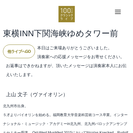
東横INN下関海峡ゆめタワー前
本日はご来場ありがとうございました。
他ライブへGO
演奏家への応援メッセージをお寄せください。
お返事はできかねますが、頂いたメッセージは演奏家本人にお伝
えいたします。
上山 文子
（ヴァイオリン）
北九州市出身。
５才よりバイオリンを始める。福岡教育大学音楽科芸術コース卒業。インター
ナショナル・ミュージック・アカデミーin北九州、北九州バロックアンサンブ
ルセミナー受講。 Ost-West Musikfest 2015においてNicolas Koeckert、Rudolf