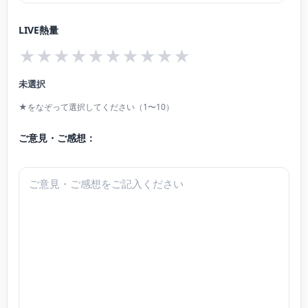
のピアニストとして、様々な楽器とのアンサンブルや伴奏等、クラシック～ポ
LIVE熱量
ップスとジャンル問わず、幅広いスタイルで九州各地にて精力的に演奏活動を
★
★
★
★
★
★
★
★
★
★
行う傍ら、オーケストラや小編成の編曲や作曲活動も行っている。2014年3月
に北九州環境未来都市推進支援事業のグリーンオペラ「なの花のおはなし」、
未選択
同年8月には夏休み平和祈念公演第10弾「折り鶴の少女 サダコ」の作曲・演奏
★をなぞって選択してください（1〜10）
を行った。
現在、中村女子高等学校非常勤講師。C熊本ミュージックアーティスト、AXIS
ご意見・ご感想：
チェンバーオーケストラ、宗像市、川崎町、古賀市の「第九」のピアニストと
して携わる。また、福岡にて後進の指導も行っている。