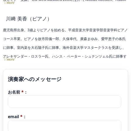
▽more
Koeckert両氏のマスタークラス受講。
第６回日本クラシックコンクール全国大会入選。第17回福岡県高等学校音楽コ
川﨑 美香
（ピアノ）
ンクール金賞、第19回同コンクール金賞及びグランプリ。
鹿児島県出身。3歳よりピアノを始める。平成音楽大学音楽学部音楽学科ピアノ
第51回北九州芸術祭クラシックコンサート弦楽器部門優秀賞。
コース卒業。ピアノを故市田儀一郎、久保幸代、廣森まゆみ、愛甲恵子の各氏
これまでにバイオリンを、篠崎永育、池田克己、景山誠治、原田大志、扇谷泰
に師事。室内楽を大石陽子氏に師事。海外音楽大学マスタークラスを受講し、
朋、後藤龍伸の各氏に師事。
アレキサンダー・ロスラー氏、ハンス・ ペーター・シュテンツェル氏に師事す
▽more
現在、オーケストラ、室内楽を中心に演奏活動を行っている。北九州交響楽団
る。第24、25回鹿児島県高校音楽コンクール 金賞受賞。2000年、VTMピア
コンサートマスター。北九州市芸術文化振興財団による響ホール音楽アウトリ
ノコンクール九州大会連弾の部 高校・一般の部 最優秀賞受賞。平成音楽大
ーチ事業平成28・29年度登録アーティスト。篠崎ミュージックアカデミー北九
学卒業演奏会出演。2012年3月にベトナムにて「モーツァルトのピアノコンツ
州校講師。北九州グランフィルハーモニー管弦楽団団員。
お名前
*
：
ェルト第20番」をハノイナショナルオーケストラと共演。
同年6月には古賀市にてガーシュインの「ラプソディ・イン・ブルー」を古賀市
民オーケストラと共演。2014年12月にロシアのマイコープにて「リストのピア
email
*
：
ノコンツェルト第1番」を現地のオーケストラと共演し、自身がオーケストラア
レンジを手掛けた日本の四季メドレーや作曲をしたクローバーを演奏。フリー