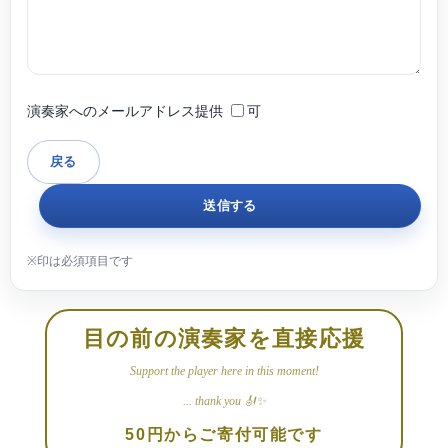
演奏家へのメールアドレス提供
可
目の前の演奏家を直接応援
Support the player here in this moment!
... thank you 🎻✨
50円からご寄付可能です