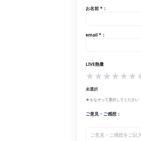
お名前
*
：
email
*
：
LIVE熱量
★
★
★
★
★
★
未選択
★をなぞって選択してください（
ご意見・ご感想：