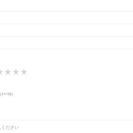
★
★
★
★
1〜10）