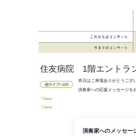
住友病院 1階エントラ
本日はご来場ありがとうござ
他ライブへGO
演奏家への応援メッセージを
▽more
▽more