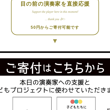
目の前の演奏家を直接応援
Support the player here in this moment!
... thank you 🎻✨
50円からご寄付可能です
▼