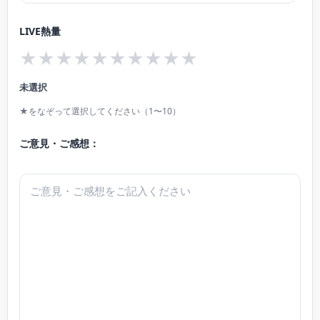
らアーティスト」がある。
LIVE熱量
演奏指導グレード4級。
★
★
★
★
★
★
★
★
★
★
故井上直幸、志水英子、篰幾世子、ボリス・ベクテレフ、林敦子に師事。
2024年横山美里室内楽セミナー受講 第一24回上田晴子ピアノスクールマスタ
未選択
ークラス受講。
★をなぞって選択してください（1〜10）
ご意見・ご感想：