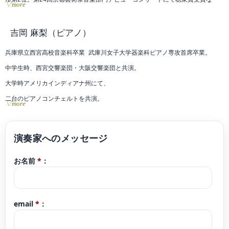
▽more
ど、数々のコンクールに入賞。
2012年・京都青山音楽記念館バロックザールにて、2015年・日本演奏連盟文化
吉岡 麻梨
（ピアノ）
庁主催で大阪・いずみホールなどソロリサイタルを定期的に開催。
兵庫県立西宮高校音楽科卒業 武庫川女子大学器楽科ピアノ専攻首席卒業。
2017年・NHK-FMリサイタル・ノヴァの番組に出演。
中学生時、西宮交響楽団・大阪交響楽団と共演。
アマービレフィルハーモニー管弦楽団などオーケストラと共演多数。
大学時アメリカインディアナ州にて、
西川節子、田村隆至、木村和代、故若林暢、佐藤一紀、戸田弥生、バブアゼ・
二台のピアノコンチェルトを共演。
▽more
ゲオルギ、森悠子、小森谷巧の各氏に師事。
讀賣新人演奏会 兵庫県新人演奏会 関西新人演奏会 武庫川女子大学新人演奏会
兵庫芸術文化センター管弦楽団コアメンバーとレジデント・プレイヤーを経て
出演。
現在、ソロ・室内楽・オーケストラ・プロダンサーとの共演・アーティストの
25歳演奏活動を開始。
サポート・舞台・レコーディングなど全国で幅広く活動。
お名前
*
：
緊急事態宣言後1年間、Instagramにて毎日一本の動画コンサートを配信 する。
Twitter@Satomivn8
100万人のクラシックライブ関西エリアスタッフ&ピアニスト(〜2023年)
現在地元での子どもが自分の足でこれるコンサートを企画。「好きな人と好き
email
*
：
な音楽をする」プロジェクト代表。シリーズ化しているものに、「じもとでお
んがくかい」「そうだ!茶吉庵(米蔵でのコンサート)へおいでよ!〜君もきょうか