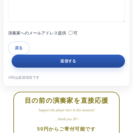
演奏家へのメールアドレス提供
可
目の前の演奏家を直接応援
Support the player here in this moment!
... thank you 🎻✨
50円からご寄付可能です