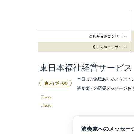
東日本福祉経営サービス
本日はご来場ありがとうござ
他ライブへGO
演奏家への応援メッセージを
▽more
▽more