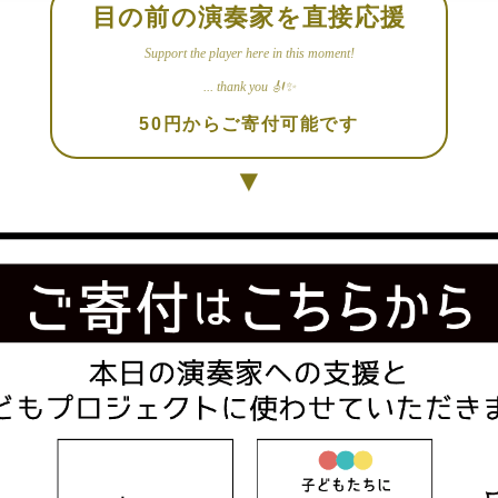
目の前の演奏家を直接応援
Support the player here in this moment!
... thank you 🎻✨
50円からご寄付可能です
▼