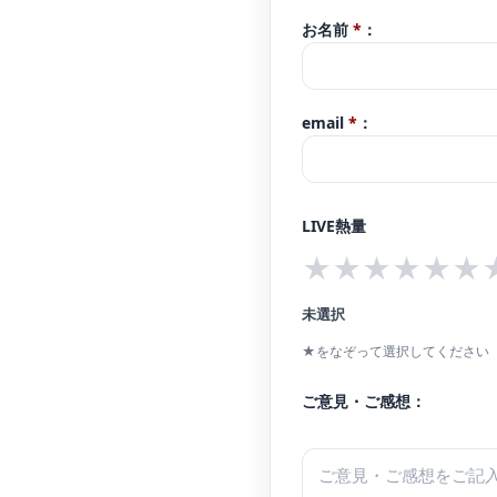
お名前
*
：
email
*
：
LIVE熱量
★
★
★
★
★
★
未選択
★をなぞって選択してください（
ご意見・ご感想：