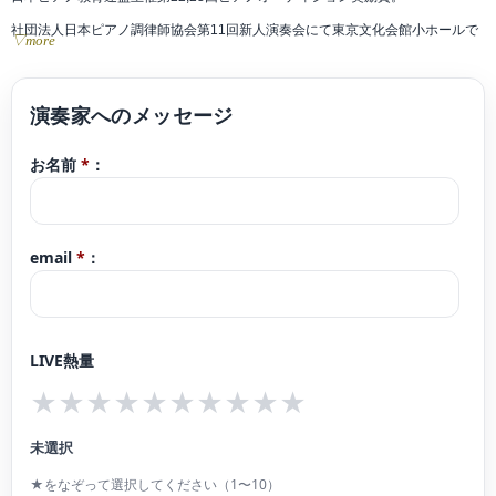
社団法人日本ピアノ調律師協会第11回新人演奏会にて東京文化会館小ホールで
▽more
演奏。
現在ピアノ教室「ソナーレの会」で指導。横浜こども専門学校非常勤講師。
ブログコンサート予定 https://ameblo.jp/9314yamajisyouhei/
お名前
*
：
クラシックyoutubeチャンネル「さんチャンネル」2020年開設。
https://youtube.com/channel/UCoXjgbI1DbI1TXfo08UgLtg
email
*
：
LIVE熱量
★
★
★
★
★
★
★
★
★
★
未選択
★をなぞって選択してください（1〜10）