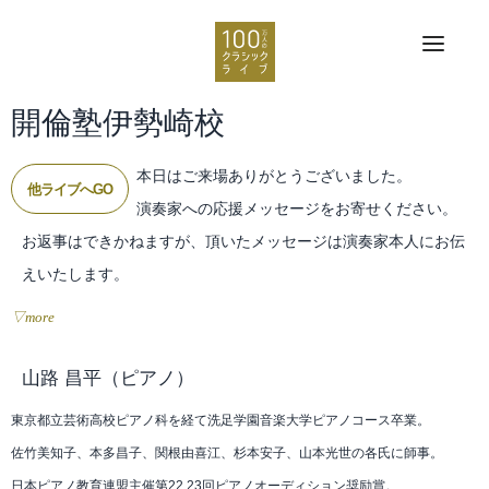
開倫塾伊勢崎校
本日はご来場ありがとうございました。
他ライブへGO
演奏家への応援メッセージをお寄せください。
お返事はできかねますが、頂いたメッセージは演奏家本人にお伝
えいたします。
▽more
山路 昌平
（ピアノ）
東京都立芸術高校ピアノ科を経て洗足学園音楽大学ピアノコース卒業。
佐竹美知子、本多昌子、関根由喜江、杉本安子、山本光世の各氏に師事。
日本ピアノ教育連盟主催第22,23回ピアノオーディション奨励賞。