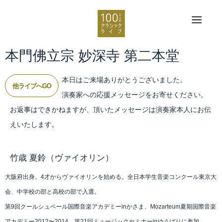
本門佛立宗 妙深寺 第二本堂
本日はご来場ありがとうございました。
他ライブへGO
演奏家への応援メッセージをお寄せください。
お返事はできかねますが、頂いたメッセージは演奏家本人にお伝
えいたします。
竹歳 夏鈴
（ヴァイオリン）
大阪府出身。4才からヴァイオリンを始める。全日本学生音楽コンクール東京大
会、中学校の部と高校の部で入選。
第9回クールシュベール国際音楽アカデミーinかさま、Mozarteum夏期国際音楽
アカデミー2012〜2014、第21回ミュージックセミナーinゆうばりに参加。