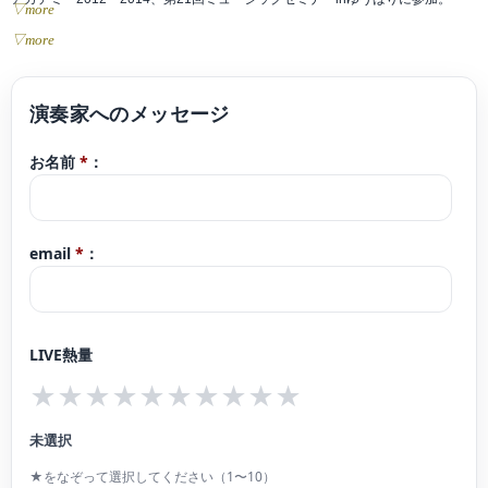
▽more
これまでにヴァイオリンを辰巳明子、寺沢希美、久保良治の各氏に師事。室内
▽more
楽を藤原浜雄、漆原啓子、エマニュエル・ジラール、銅銀久弥、山崎伸子、毛
利伯郎、田崎悦子、藤井一興などの各氏に師事。
桐朋女子高等学校音楽科、桐朋学園大学卒業。同大学研究科2年修了。桐朋オー
お名前
*
：
ケストラ・アカデミー修了。
18年4月より、日本フィルハーモニー交響楽団 団員。
email
*
：
LIVE熱量
★
★
★
★
★
★
★
★
★
★
未選択
★をなぞって選択してください（1〜10）