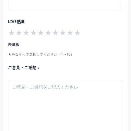
フォリヒ国際ピアノコンクール(オーストリア)デュプロマ賞。
第22回 長江杯国際音楽コンクール優秀伴奏者賞他多数受賞。
LIVE熱量
兵庫県立美術館主催「美術館の調べ」をはじめ地元赤穂、姫路、大阪、京都、
★
★
★
★
★
★
★
★
★
★
ストラスブール(フランス)、ウィーン(オーストリア)、国内外にてソロリサイタ
ル、音楽祭の出演、オーケストラと共演する。
未選択
これまでにピアノを富田英津子、坂本恵子、坂井千春、I.メジューエワ、田村
★をなぞって選択してください（1〜10）
響、R.ロバート、H.シューベルト、W.ヴァッツィンガーの各氏に、ピアノデュ
オを芝令子氏に、室内楽を上森祥平、H.シューベルトの各氏に、チェンバロを
ご意見・ご感想：
中野振一郎氏に師事。
京都フランス音楽アカデミーにてG.プルーデルマッハーに師事。
元大阪成蹊女子高等学校 音楽コース 特別非常勤講師。
現在、大阪音楽大学、大阪音楽大学短期大学部非常勤助手。
京都保育福祉専門学院講師。
京都少年合唱団指導者。