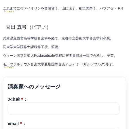
これまでにヴァイオリンを齋藤容子、山口涼子、稲垣美奈子、バブアゼ・ギオ
▽more
ルギ各氏に、ビオラを小峰航一氏に師事。
誉田 真弓
（ピアノ）
2014年、赤穂にて樫本大進監修ル・ポン国際音楽祭のプリコンサートに室内楽
兵庫県立西宮高等学校音楽科を経て、京都市立芸術大学音楽学部卒業。
で出演。2015年、関西音楽大学オーケストラフェスティバル、京都芸大第150
同大学大学院修士課程修了後、渡墺。
回定期演奏会において共にコンサートミストレスを務める。
ウィーン国立音楽大Postgraduale課程に審査員満場一致で合格し、卒業。
2024年1月には、ザ・シンフォニーホールの第9回ニューイヤーコンサートに
モーツァルテウム音楽大学夏期国際音楽アカデミー(ザルツブルク)修了。
▽more
て、ソリスト出演を予定している。
2019年3月帰国。
現在は、多方面で演奏活動をする傍ら、後進の指導にも当たっている。
2010・2011 年新進音楽家演奏会、2014年大学主催ピアノフェスティバル、
2013・2014・ 2016ル・ポン国際音楽祭プリコンサート等に出演。
お名前
*
：
第21回日本クラシック音楽コンクール全国大会入賞。第5回クオリア音楽フェ
スティバル第1位。日仏ピアノコンクール優勝。第2回刈谷国際音楽コンクール
奨励賞。
email
*
：
第28回宝塚ベガ音楽コンクール入選。