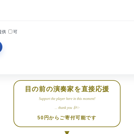
提供
可
目の前の演奏家を直接応援
Support the player here in this moment!
... thank you 🎻✨
50円からご寄付可能です