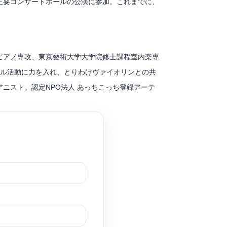
主要コンサートホールの公演に参加。これまでに、
ークラスに出演。2017年、東京にてマーティ
国際室内楽アカデミー奧志賀など、国内外の音楽祭
に師事。
ピアノ専攻、東京藝術大学大学院修士課程室内楽専
ブル活動に力を入れ、とりわけヴァイオリンとの共
ニスト。認定NPO法人 あっちこっち登録アーテ
室内楽を迫昭嘉、松原勝也の各氏に師事。これまで
017 in Tokyo 特別賞受賞。とやま室内楽
て「ラ・ボエーム」「愛の妙薬」「チャルダーシュ
ェクトではコンチェルト・ソリストを務め、CJCC
災地での慰問演奏、ホテルのロビー、学習塾、お寺