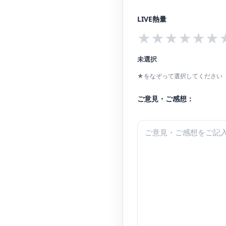
など様々な場所で出張演奏を行い、シューマン：『
LIVE熱量
益財団法人信濃育英会）。
★
★
★
★
★
★
未選択
★をなぞって選択してください（
ご意見・ご感想：