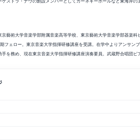
ーケストラ・ナウの創設メンバーとしてカーネギーホールなど東海岸の
ルグリー、ミハイル・コペルマン、ヴィクトル・ダンチェンコ等のマスタ
ルドバラ音楽祭、札幌パシフィックミュージックフェスティバル、小澤
・グロースマン、アイザック・マルキン、アーロン・ローザンドの各氏
東京藝術大学音楽学部附属音楽高等学校、東京藝術大学音楽学部器楽科
5期フェロー。東京音楽大学指揮研修講座を受講。在学中よりアンサン
手を務め、現在東京音楽大学指揮研修講座演奏要員。武蔵野合唱団ピア
クラシックライブ登録演奏家。近江八幡市文化芸術アドバイザー。
澄子、浜口奈々、迫昭嘉、インゴマー・ライナー、諸戸詩乃の各氏に、
モニー管弦楽団と共演。ザルツブルク゠モーツァルト国際室内楽コンクール2
オペラの稽古から公演までに携わるピアノ演奏や、オーケストラの一員とし
シャザールの饗宴」などに出演。
も積極的で、その活動は国内外を問わず、2017夏季カンボジアプロジ
で演奏。国内ではデイ・サービスセンターや東日本大震災、熊本地震被