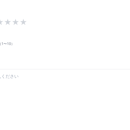
子供の情景』朗読付き（岩下真麻 作詩）の演奏が好評を得ている。平成
★
★
★
★
1〜10）