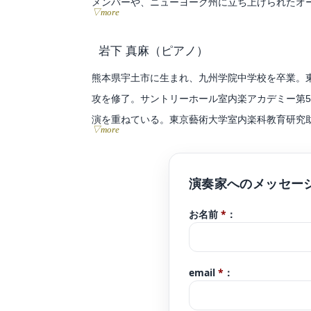
メンバーや、ニューヨーク州に立ち上げられたオ
▽more
ユリア・フィッシャー、ノア・ベンディックス=バ
ン・ビーバー氏とデュオで共演。イギリスのオー
岩下 真麻
（ピアノ）
に参加。これまでに、小林健次、田中直子、ハル
熊本県宇土市に生まれ、九州学院中学校を卒業。
攻を修了。サントリーホール室内楽アカデミー第
演を重ねている。東京藝術大学室内楽科教育研究助
▽more
ィストおよび事業担当。一般財団法人100万人の
ピアノを竹下千晴、井上直幸、竹内啓子、御木本
に九州交響楽団、ポーランド・シレジア・フィルハー
お名前
*
：
フェスティバル2018、2019に参加。また、
の女王」「魔笛」「カルミナ・ブラーナ」「ベル
email
*
：
クラシック音楽に縁のない人へ演奏を届けることに
ホール、小学校、プノンペン経済特区など5か所