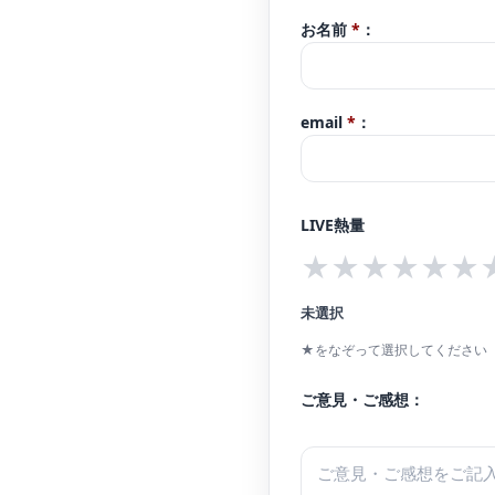
お名前
*
：
email
*
：
LIVE熱量
★
★
★
★
★
★
未選択
★をなぞって選択してください（
ご意見・ご感想：