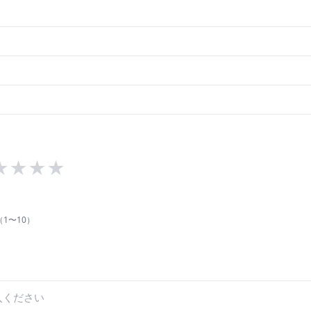
★
★
★
★
1〜10）