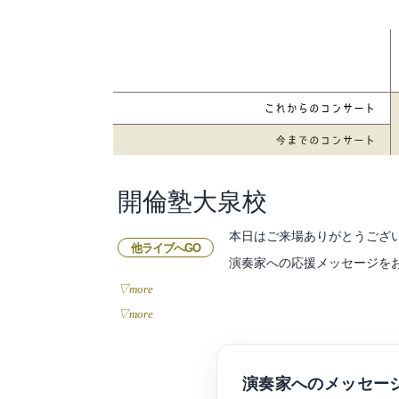
開倫塾大泉校
本日はご来場ありがとうござ
他ライブへGO
演奏家への応援メッセージを
▽more
▽more