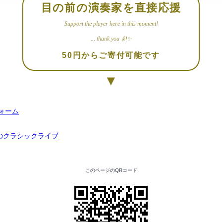
目の前の演奏家を直接応援
Support the player here in this moment!
... thank you 🎻✨
50円からご寄付可能です
▼
このページのQRコード