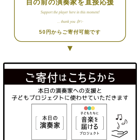
目の前の演奏家を直接応援
Support the player here in this moment!
... thank you 🎻✨
50円からご寄付可能です
▼