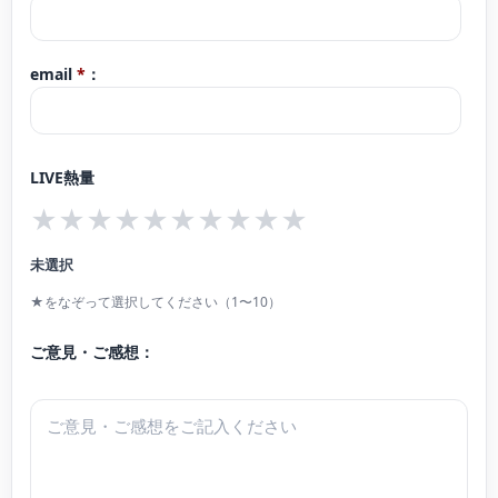
email
*
：
LIVE熱量
★
★
★
★
★
★
★
★
★
★
未選択
★をなぞって選択してください（1〜10）
ご意見・ご感想：