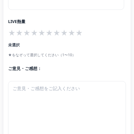
LIVE熱量
★
★
★
★
★
★
★
★
★
★
未選択
★をなぞって選択してください（1〜10）
ご意見・ご感想：