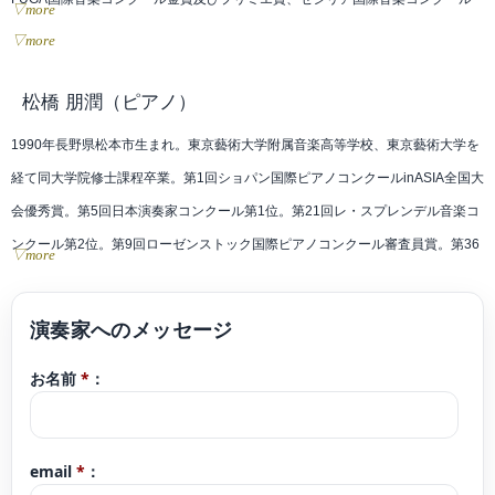
▽more
奨励賞、及川新人オーディション優秀新人賞、他多数のコンクールにて受賞。
▽more
ソロ,室内楽,オーケストラでの演奏を行いながら、同年代の作曲家による作品の
初演や、ゲームタクト2014〜2019、ラグナロクオンライン2019 Asiaツアーに
松橋 朋潤
（ピアノ）
出演などクラシックに限らず様々なジャンルでの演奏を行っている。
1990年長野県松本市生まれ。東京藝術大学附属音楽高等学校、東京藝術大学を
経て同大学院修士課程卒業。第1回ショパン国際ピアノコンクールinASIA全国大
会優秀賞。第5回日本演奏家コンクール第1位。第21回レ・スプレンデル音楽コ
ンクール第2位。第9回ローゼンストック国際ピアノコンクール審査員賞。第36
▽more
回フィナーレ・リーグレ国際ピアノコンクール第3位。大学院修了時、成績優秀
者へ贈られる芸大クラヴィーア賞受賞。
お名前
*
：
email
*
：