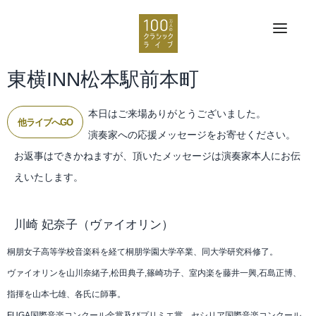
東横INN松本駅前本町
本日はご来場ありがとうございました。
他ライブへGO
演奏家への応援メッセージをお寄せください。
お返事はできかねますが、頂いたメッセージは演奏家本人にお伝
えいたします。
川崎 妃奈子
（ヴァイオリン）
桐朋女子高等学校音楽科を経て桐朋学園大学卒業、同大学研究科修了。
ヴァイオリンを山川奈緒子,松田典子,篠崎功子、室内楽を藤井一興,石島正博、
指揮を山本七雄、各氏に師事。
FUGA国際音楽コンクール金賞及びプリミエ賞、セシリア国際音楽コンクール