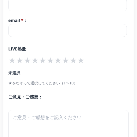
email
*
：
LIVE熱量
★
★
★
★
★
★
★
★
★
★
未選択
★をなぞって選択してください（1〜10）
ご意見・ご感想：