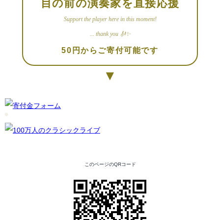
目の前の演奏家を直接応援
Support the player here in this moment!
... thank you 🎻✨
50円からご寄付可能です
▼
このページのQRコード