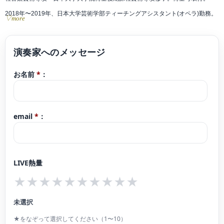
2018年〜2019年、日本大学芸術学部ティーチングアシスタント(オペラ)勤務。
▽more
日本大学大学院在学中、修了演奏会に出演。第60回TIAA全日本クラシック音楽
コンサートにて審査員特別賞受賞。20世紀音楽オーディション、審査員特別賞
受賞。Valtidone国際音楽コンクール(伊)Young Talent Competition第3位受賞、
お名前
*
：
並びにディプロマ取得。2014年日・韓・中約94ヵ所で同日・同時刻開催の国際
音楽フェスティバルONE DAY FESTIVAL2014に出演。韓国、江原道鉄原郡にあ
る韓国陸軍六師団七連隊にてVn.&Pf.デュオ公演を行い、翌年に開催されたONE
email
*
：
MONTH FESTIVAL2015において東京でソロリサイタルを、2020年二度目のソ
ロリサイタルを行う。これまでに立川恵子、渡辺秋香、江澤聖子、花岡千春、
黒田亜樹、楊麗貞氏に師事。現在、日本大学研究員。洗足学園音楽大学準演奏
LIVE熱量
補助要員。
★
★
★
★
★
★
★
★
★
★
未選択
★をなぞって選択してください（1〜10）