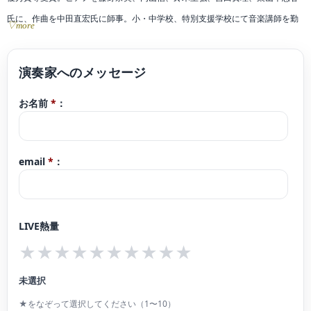
氏に、作曲を中田直宏氏に師事。小・中学校、特別支援学校にて音楽講師を勤
▽more
めた後、レストラン、Bar、病院、セレモニー、婚礼等での演奏、後進の指導を
行う。2014年6月から2019年11月までJR九州のクルーズトレイン「ななつ星in
九州」の専任ピアニストを務める。
お名前
*
：
email
*
：
LIVE熱量
★
★
★
★
★
★
★
★
★
★
未選択
★をなぞって選択してください（1〜10）