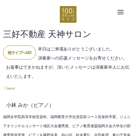
三好不動産 天神サロン
本日はご来場ありがとうございました。
他ライブへGO
演奏家への応援メッセージをお寄せください。
お返事はできかねますが、頂いたメッセージは演奏家本人にお伝
えいたします。
▽more
小林 みか
（ピアノ）
福岡女学院高等学校音楽科、福岡教育大学生涯芸術コース音楽科卒業。ジュニ
アオリジナルコンサート地区大会優秀賞、ピアノ教育連盟福岡大会大学生の部
優秀賞等受賞。ピアノを藤野奈美、内山信、鈴木重弘、吉田眞理、巣山千恵各