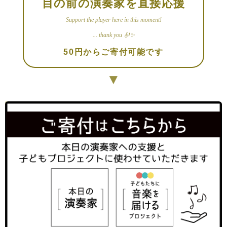
目の前の演奏家を直接応援
Support the player here in this moment!
... thank you 🎻✨
50円からご寄付可能です
▼