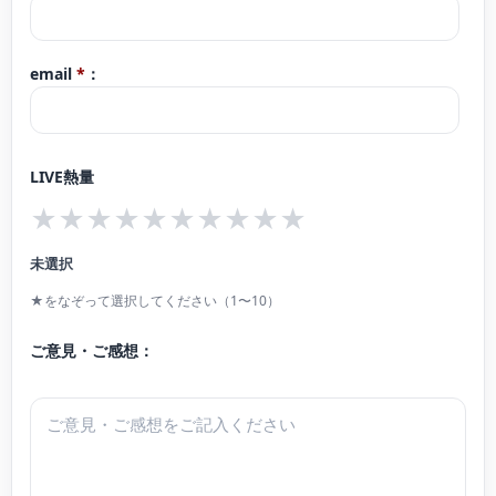
email
*
：
LIVE熱量
★
★
★
★
★
★
★
★
★
★
未選択
★をなぞって選択してください（1〜10）
ご意見・ご感想：