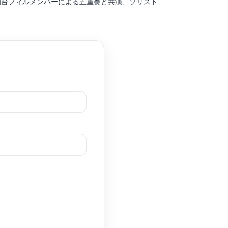
仙台フィルメンバーによる五重奏と共演、ソリスト
の枠を超えて様々なジャンルの演奏活動も行ってい
いる。
師。宮城県芸術協会会員。宮城県芸術協会ヴァイオ
リヴィエ・シャルリエ氏のレッスンを受講。