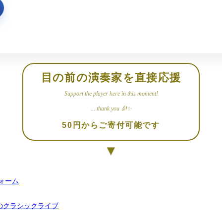
目の前の演奏家を直接応援
Support the player here in this moment!
... thank you 🎻✨
50円からご寄付可能です
▼