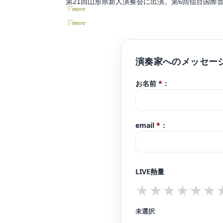
第21回山形県新人演奏会に出演。第6回仙台国
▽more
を務める。
▽more
現在、ソロや室内楽、オーケストラでの演奏の他
る。
また指導にも力を入れており、生涯における音楽
ヤマハ大人の音楽レッスンヴァイオリン科、同ス
お名前
*
：
リンコンクール実行委員及び審査員。
これまでに畠山厚子、堀江昭、河野芳春、菊池恭
email
*
：
LIVE熱量
★
★
★
★
★
★
未選択