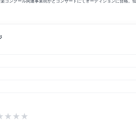
際音楽コンクール関連事業街かどコンサートにてオーディションに合格。
、アーティストのライブサポートやレコーディング参加などクラシック
の在り方について探究し、幅広い年齢層に対応したレッスンを展開して
トリングスアンサンブルコース講師。宮城学院中学校高等学校非常勤講
江、駒込綾の各氏に師事。大学主催夏季セミナーにおいて岡山潔氏、オ
★
★
★
★