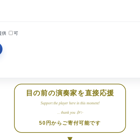
提供
可
目の前の演奏家を直接応援
Support the player here in this moment!
... thank you 🎻✨
50円からご寄付可能です