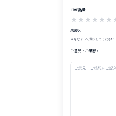
LIVE熱量
★
★
★
★
★
★
未選択
★をなぞって選択してください（
ご意見・ご感想：