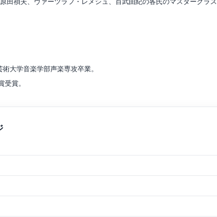
、原田禎夫、ヴァーツラフ・レメシュ、百武由紀の各氏のマスタークラ
沼田園子、白石禮子の各氏に、室内楽を百武由紀、花崎薫の各氏に師事
レコーディング、オーケストラなどでの演奏を行なっている。
団アソシエイトプレイヤー。
芸術大学音楽学部声楽専攻卒業。
賞受賞。
会優秀賞受賞。ヤマハ指導グレード3級取得。
トランやラウンジ、ブライダルシーンやパーティー演奏などの活動も多
ック部門だけでなく様々なジャンルでも演奏を行なうだけでなく、クラ
ドファルク、マルチェッラ・レアーレ各氏に、ピアノを富田真砂子、上
ョーなどのショーモデルとしての活動実績有り。ミスブライダルモデル