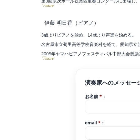
第3回宗次ホール弦楽四重奏コンクールに出場し
▽more
大学選抜による「第49回卒業演奏会」等に出演。
これまでにヴァイオリンを花井晶子、森下陽子、
伊藤 明日香
（ピアノ）
現在ヴァイオリン、ヴィオラ奏者として室内楽、
3歳よりピアノを始め、14歳より声楽を始める。
一般社団法人アマービレフィルハーモニー管弦楽
名古屋市立菊里高等学校音楽科を経て、愛知県立
録音専門オーケストラgaQdan所属。
2005年ヤマハピアノフェスティバル中部大会奨励
▽more
第15回グレンツェンピアノコンクール関西中部大
現在はボイストレーナーとして活動する他、レス
また過去の経験を生かし、弾き語りとしてクラシ
る。
お名前
*
：
これまでに、声楽を筧真美子、ビルギッタ・ノル
更に音楽活動だけではなく、桂由美ブライダルシ
email
*
：