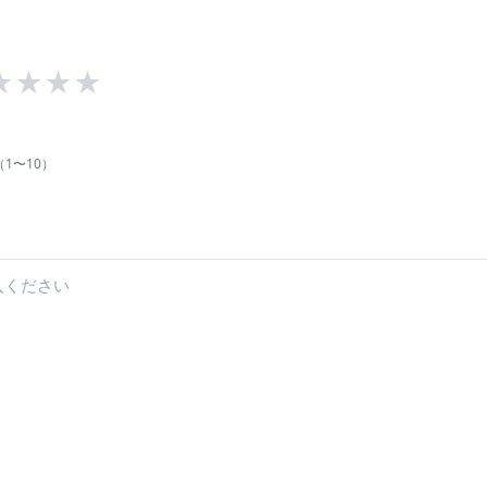
★
★
★
★
1〜10）